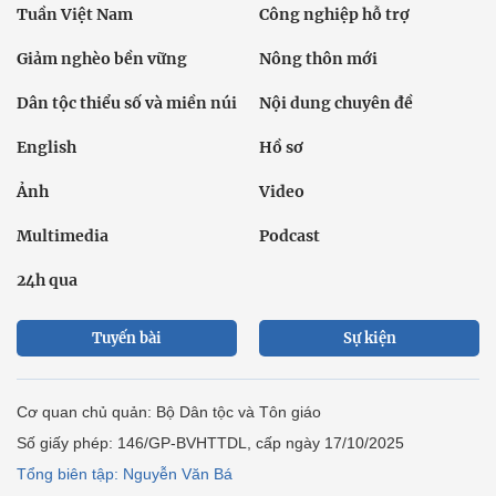
Tuần Việt Nam
Công nghiệp hỗ trợ
Giảm nghèo bền vững
Nông thôn mới
Dân tộc thiểu số và miền núi
Nội dung chuyên đề
English
Hồ sơ
Ảnh
Video
Multimedia
Podcast
24h qua
Tuyến bài
Sự kiện
Cơ quan chủ quản: Bộ Dân tộc và Tôn giáo
Số giấy phép: 146/GP-BVHTTDL, cấp ngày 17/10/2025
Tổng biên tập: Nguyễn Văn Bá