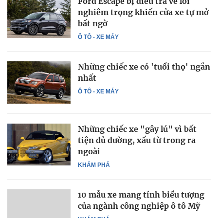
Ford Escape bị điều tra về lỗi
nghiêm trọng khiến cửa xe tự mở
bất ngờ
Ô TÔ - XE MÁY
Những chiếc xe có 'tuổi thọ' ngắn
nhất
Ô TÔ - XE MÁY
Những chiếc xe "gây lú" vì bất
tiện đủ đường, xấu từ trong ra
ngoài
KHÁM PHÁ
10 mẫu xe mang tính biểu tượng
của ngành công nghiệp ô tô Mỹ