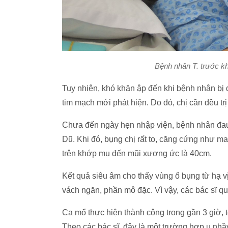
Bệnh nhân T. trước kh
Tuy nhiên, khó khăn ập đến khi bệnh nhân bị đ
tim mạch mới phát hiện. Do đó, chị cần đều tr
Chưa đến ngày hẹn nhập viện, bệnh nhân đau
Dũ. Khi đó, bụng chị rất to, căng cứng như ma
trên khớp mu đến mũi xương ức là 40cm.
Kết quả siêu âm cho thấy vùng ổ bụng từ hạ vị
vách ngăn, phần mô đặc. Vì vậy, các bác sĩ q
Ca mổ thực hiện thành công trong gần 3 giờ, 
Theo các bác sĩ, đây là một trường hợp u nhầy