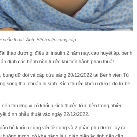
i phẫu thuật. Ảnh: Bệnh viện cung cấp.
ái tháo đường, điều trị insulin 2 năm nay, cao huyết áp, bệnh
ị ổn định các bệnh nền trước khi tiến hành phẫu thuật.
 bụng dữ dội và cấp cứu sáng 20/12/2022 tại Bệnh viện Từ
ng song thai chuẩn bị sinh. Kích thước khối u được đo từ bề
 đến thượng vị có khối u kích thước lớn, bên trong nhiều
uyết định phẫu thuật vào ngày 22/12/2022.
toàn bộ khối u cùng với tử cung và 2 phần phụ được lấy ra.
 buồng trứng, có khả năng là u giáp biên ác tính nên cần