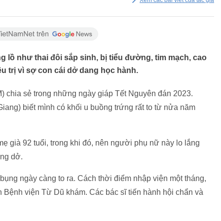
Xem các bài viết của tác giả
lồ như thai đôi sắp sinh, bị tiểu đường, tim mạch, cao
u trị vì sợ con cái dở dang học hành.
) chia sẻ trong những ngày giáp Tết Nguyên đán 2023.
 Giang) biết mình có khối u buồng trứng rất to từ nửa năm
 già 92 tuổi, trong khi đó, nên người phụ nữ này lo lắng
dang dở.
, bụng ngày càng to ra. Cách thời điểm nhập viện một tháng,
n Bệnh viện Từ Dũ khám. Các bác sĩ tiến hành hội chẩn và