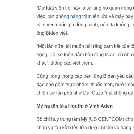
“Dự luật viện trợ này là sự ủng hộ quan trọng
việc Iran
phóng hàng trăm tên lửa và máy bay
và nhiều quốc gia đồng minh, nên đã không có
ông Biden viết.
“Một lần nữa, tôi muốn nói rằng cam kết của tô
trọng. Tôi sẽ luôn đảm bảo rằng Israel có nhữ
khác”, thông cáo viết thêm.
Cũng trong thông cáo trên, ông Biden yêu cầu
đạo bao gồm thực phẩm, thuốc men, nước sạc
chiến sự tàn phá như Dải Gaza “mà không gặp 
Mỹ hạ tên lửa Houthi ở Vịnh Aden
Bộ chỉ huy trung tâm Mỹ (US CENTCOM) cho b
chặn vụ tập kích tên lửa được nhóm vũ trang