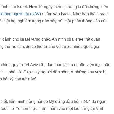
 dành cho Israel. Hơn 10 ngày trước, chúng ta đã chứng kiến
 không người lái (UAV)
nhằm vào Israel. Nhờ bản thân Israel
 thiệt hại nghiêm trọng nào xảy ra”, một phần thông cáo của
i dành cho Israel vững chắc. An ninh của Israel rất quan
ng thứ họ cần, để có thể tự bảo vệ trước nhiều quốc gia
 chính quyền Tel Aviv cần đảm bảo tất cả nguồn viện trợ nhân
h… phải tới được tay người dân sống ở những khu vực bị
bất kỳ cản trở nào”.
iết, liên minh hàng hải do Mỹ đứng đầu hôm 24/4 đã ngăn
 Houthi ở Yemen thực hiện nhằm vào một tàu hàng tại Vịnh