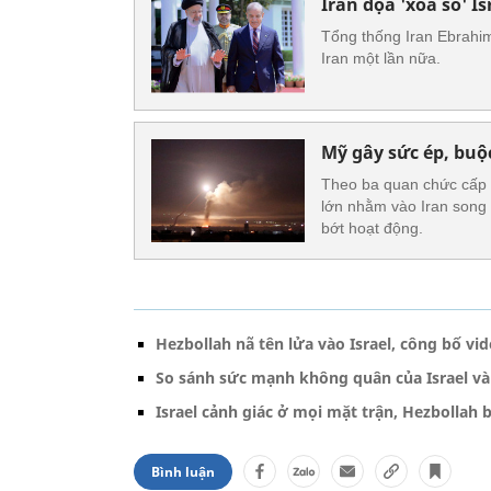
Iran dọa 'xóa sổ' I
Tổng thống Iran Ebrahim
Iran một lần nữa.
Mỹ gây sức ép, buộ
Theo ba quan chức cấp 
lớn nhằm vào Iran song
bớt hoạt động.
Hezbollah nã tên lửa vào Israel, công bố vi
So sánh sức mạnh không quân của Israel và
Israel cảnh giác ở mọi mặt trận, Hezbollah 
Bình luận