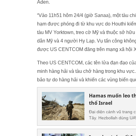
Aden.
“Vào 11h51 hôm 24/4 (giờ Sanaa), một tàu chi
hạm được phóng đi từ khu vực do Houthi kiể
tàu MV Yorktown, treo cờ Mỹ và thuộc sở hữu
dân Mỹ và 4 người Hy Lạp. Vụ tấn công không g
được US CENTCOM đăng trên mạng xã hội X 
Theo US CENTCOM, các tên lửa đạn đạo của Ho
minh hàng hải và tàu chở hàng trong khu vực. 
bảo tự do hàng hải và khiến các vùng biển qu
Hamas muốn leo tha
thổ Israel
Đại diện cánh vũ trang 
Tây. Hezbollah dùng UAV