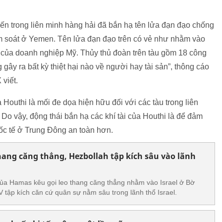
ến trong liên minh hàng hải đã bắn hạ tên lửa đạn đạo chống
m soát ở Yemen. Tên lửa đạn đạo trên có vẻ như nhằm vào
 của doanh nghiệp Mỹ. Thủy thủ đoàn trên tàu gồm 18 công
ây ra bất kỳ thiệt hại nào về người hay tài sản”, thông cáo
viết.
uthi là mối đe dọa hiện hữu đối với các tàu trong liên
Do vậy, động thái bắn hạ các khí tài của Houthi là để đảm
ốc tế ở Trung Đông an toàn hơn.
ng căng thẳng, Hezbollah tập kích sâu vào lãnh
của Hamas kêu gọi leo thang căng thẳng nhằm vào Israel ở Bờ
 tập kích căn cứ quân sự nằm sâu trong lãnh thổ Israel.