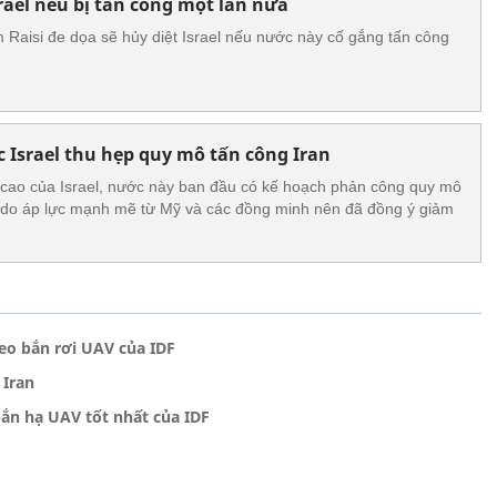
srael nếu bị tấn công một lần nữa
 Raisi đe dọa sẽ hủy diệt Israel nếu nước này cố gắng tấn công
c Israel thu hẹp quy mô tấn công Iran
cao của Israel, nước này ban đầu có kế hoạch phản công quy mô
 do áp lực mạnh mẽ từ Mỹ và các đồng minh nên đã đồng ý giảm
deo bắn rơi UAV của IDF
 Iran
bắn hạ UAV tốt nhất của IDF