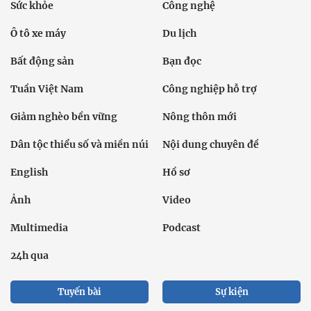
Sức khỏe
Công nghệ
Ô tô xe máy
Du lịch
Bất động sản
Bạn đọc
Tuần Việt Nam
Công nghiệp hỗ trợ
Giảm nghèo bền vững
Nông thôn mới
Dân tộc thiểu số và miền núi
Nội dung chuyên đề
English
Hồ sơ
Ảnh
Video
Multimedia
Podcast
24h qua
Tuyến bài
Sự kiện