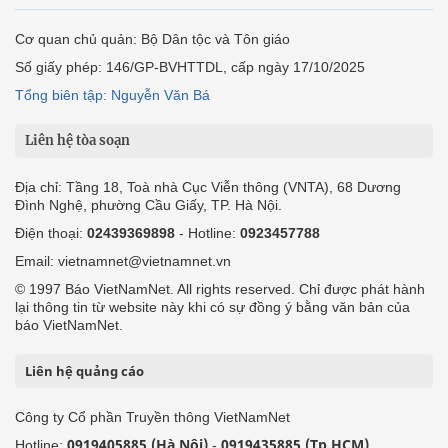
Cơ quan chủ quản: Bộ Dân tộc và Tôn giáo
Số giấy phép: 146/GP-BVHTTDL, cấp ngày 17/10/2025
Tổng biên tập: Nguyễn Văn Bá
Liên hệ tòa soạn
Địa chỉ: Tầng 18, Toà nhà Cục Viễn thông (VNTA), 68 Dương
Đình Nghệ, phường Cầu Giấy, TP. Hà Nội.
Điện thoại:
02439369898
- Hotline:
0923457788
Email: vietnamnet@vietnamnet.vn
© 1997 Báo VietNamNet. All rights reserved. Chỉ được phát hành
lại thông tin từ website này khi có sự đồng ý bằng văn bản của
báo VietNamNet.
Liên hệ quảng cáo
Công ty Cổ phần Truyền thông VietNamNet
0919405885 (Hà Nội)
0919435885 (Tp.HCM)
Hotline:
-