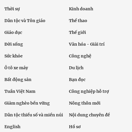
Thời sự
Kinh doanh
Dân tộc và Tôn giáo
Thể thao
Giáo dục
Thế giới
Đời sống
Văn hóa - Giải trí
Sức khỏe
Công nghệ
Ô tô xe máy
Du lịch
Bất động sản
Bạn đọc
Tuần Việt Nam
Công nghiệp hỗ trợ
Giảm nghèo bền vững
Nông thôn mới
Dân tộc thiểu số và miền núi
Nội dung chuyên đề
English
Hồ sơ