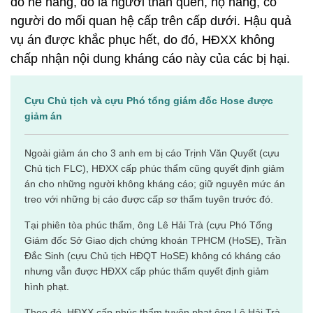
do nể nang, do là người thân quen, họ hàng, có
người do mối quan hệ cấp trên cấp dưới. Hậu quả
vụ án được khắc phục hết, do đó, HĐXX không
chấp nhận nội dung kháng cáo này của các bị hại.
Cựu Chủ tịch và cựu Phó tổng giám đốc Hose được
giảm án
Ngoài giảm án cho 3 anh em bị cáo Trịnh Văn Quyết (cựu
Chủ tịch FLC), HĐXX cấp phúc thẩm cũng quyết định giảm
án cho những người không kháng cáo; giữ nguyên mức án
treo với những bị cáo được cấp sơ thẩm tuyên trước đó.
Tại phiên tòa phúc thẩm, ông Lê Hải Trà (cựu Phó Tổng
Giám đốc Sở Giao dịch chứng khoán TPHCM (HoSE), Trần
Đắc Sinh (cựu Chủ tịch HĐQT HoSE) không có kháng cáo
nhưng vẫn được HĐXX cấp phúc thẩm quyết định giảm
hình phạt.
Theo đó, HĐXX cấp phúc thẩm tuyên phạt ông Lê Hải Trà