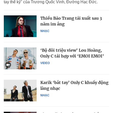
tay thế kỷ" của Trương Quốc Vinh, Đường Hạc Đức.
Thiều Bảo Trang tái xuất sau 3
năm im ắng
NHẠC
‘Bộ đôi triệu view’ Lou Hoàng,
Only C tái hợp với ‘EMOI EMOI’
VIDEO
Karik ‘bắt tay’ Only C khuấy động
làng nhạc
NHẠC