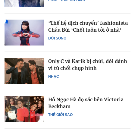
‘Thế hệ dịch chuyển’ fashionista
Châu Bùi ‘Chốt luôn tôi ở nhà’
ĐỜI SỐNG
Only C và Karik bị chửi, đòi đánh
vì từ chối chụp hình
NHẠC
Hồ Ngọc Hà đọ sắc bên Victoria
Beckham
THẾ GIỚI SAO