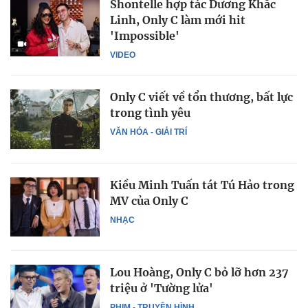
Shontelle hợp tác Dương Khắc
Linh, Only C làm mới hit
'Impossible'
VIDEO
Only C viết về tổn thương, bất lực
trong tình yêu
VĂN HÓA - GIẢI TRÍ
Kiều Minh Tuấn tát Tú Hảo trong
MV của Only C
NHẠC
Lou Hoàng, Only C bỏ lỡ hơn 237
triệu ở 'Tường lửa'
PHIM - TRUYỀN HÌNH