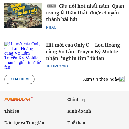
Câu nói hot nhất năm 'Quan
trọng là thần thái' được chuyển
thành bài hát
NHẠC
Hit mới của Only C – Lou Hoàng
cùng Võ Lâm Truyền Kỳ Mobile
nhận “nghìn tim” từ fan
THỊ TRƯỜNG
Xem tin theo ngày
XEM THÊM
Chính trị
Thời sự
Kinh doanh
Dân tộc và Tôn giáo
Thể thao