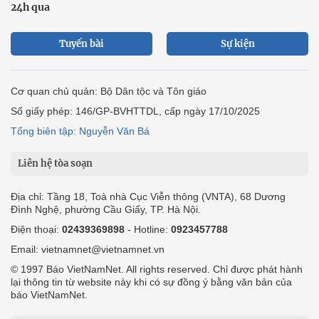
24h qua
Tuyến bài
Sự kiện
Cơ quan chủ quản: Bộ Dân tộc và Tôn giáo
Số giấy phép: 146/GP-BVHTTDL, cấp ngày 17/10/2025
Tổng biên tập: Nguyễn Văn Bá
Liên hệ tòa soạn
Địa chỉ: Tầng 18, Toà nhà Cục Viễn thông (VNTA), 68 Dương
Đình Nghệ, phường Cầu Giấy, TP. Hà Nội.
Điện thoại:
02439369898
- Hotline:
0923457788
Email: vietnamnet@vietnamnet.vn
© 1997 Báo VietNamNet. All rights reserved. Chỉ được phát hành
lại thông tin từ website này khi có sự đồng ý bằng văn bản của
báo VietNamNet.