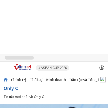
# ASEAN CUP 2026
Chính trị
Thời sự
Kinh doanh
Dân tộc và Tôn giáo
Only C
Tin tức mới nhất về
Only C