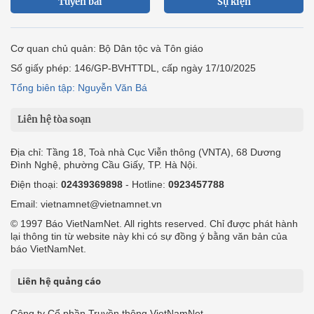
Tuyến bài
Sự kiện
Cơ quan chủ quản: Bộ Dân tộc và Tôn giáo
Số giấy phép: 146/GP-BVHTTDL, cấp ngày 17/10/2025
Tổng biên tập: Nguyễn Văn Bá
Liên hệ tòa soạn
Địa chỉ: Tầng 18, Toà nhà Cục Viễn thông (VNTA), 68 Dương
Đình Nghệ, phường Cầu Giấy, TP. Hà Nội.
Điện thoại:
02439369898
- Hotline:
0923457788
Email: vietnamnet@vietnamnet.vn
© 1997 Báo VietNamNet. All rights reserved. Chỉ được phát hành
lại thông tin từ website này khi có sự đồng ý bằng văn bản của
báo VietNamNet.
Liên hệ quảng cáo
Công ty Cổ phần Truyền thông VietNamNet