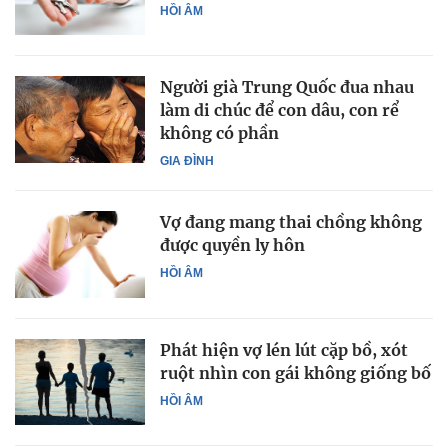
HỒI ÂM
Người già Trung Quốc đua nhau
làm di chúc để con dâu, con rể
không có phần
GIA ĐÌNH
Vợ đang mang thai chồng không
được quyền ly hôn
HỒI ÂM
Phát hiện vợ lén lút cặp bồ, xót
ruột nhìn con gái không giống bố
HỒI ÂM