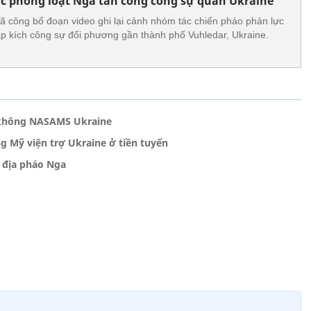
c phóng loạt Nga tấn công công sự quân Ukraine
 công bố đoạn video ghi lại cảnh nhóm tác chiến pháo phản lực
p kích công sự đối phương gần thành phố Vuhledar, Ukraine.
 không NASAMS Ukraine
 Mỹ viện trợ Ukraine ở tiền tuyến
 địa pháo Nga