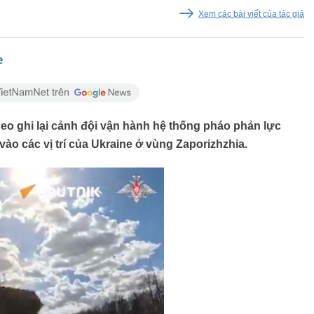
Xem các bài viết của tác giả
e
o ghi lại cảnh đội vận hành hệ thống pháo phản lực
vào các vị trí của Ukraine ở vùng Zaporizhzhia.