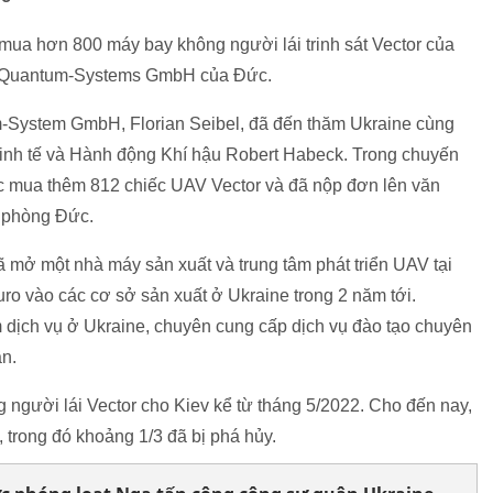
 mua hơn 800 máy bay không người lái trinh sát Vector của
V) Quantum-Systems GmbH của Đức.
-System GmbH, Florian Seibel, đã đến thăm Ukraine cùng
nh tế và Hành động Khí hậu Robert Habeck. Trong chuyến
ệc mua thêm 812 chiếc UAV Vector và đã nộp đơn lên văn
c phòng Đức.
mở một nhà máy sản xuất và trung tâm phát triển UAV tại
uro vào các cơ sở sản xuất ở Ukraine trong 2 năm tới.
dịch vụ ở Ukraine, chuyên cung cấp dịch vụ đào tạo chuyên
ần.
người lái Vector cho Kiev kể từ tháng 5/2022. Cho đến nay,
trong đó khoảng 1/3 đã bị phá hủy.