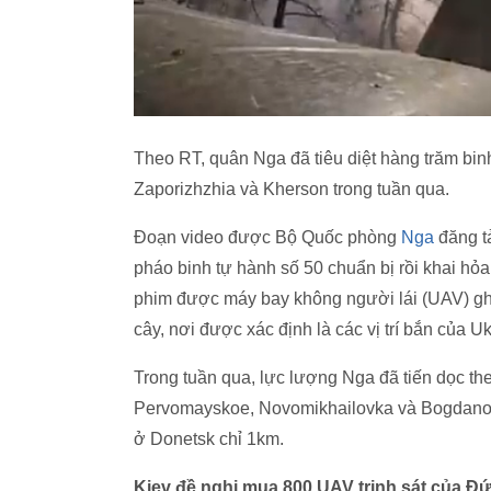
Theo RT, quân Nga đã tiêu diệt hàng trăm bin
Zaporizhzhia và Kherson trong tuần qua.
Đoạn video được Bộ Quốc phòng
Nga
đăng tả
pháo binh tự hành số 50 chuẩn bị rồi khai h
phim được máy bay không người lái (UAV) ghi
cây, nơi được xác định là các vị trí bắn của U
Trong tuần qua, lực lượng Nga đã tiến dọc th
Pervomayskoe, Novomikhailovka và Bogdanovk
ở Donetsk chỉ 1km.
Kiev đề nghị mua 800 UAV trinh sát của Đ