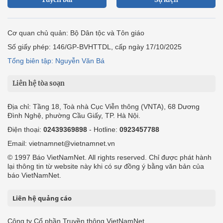
Cơ quan chủ quản: Bộ Dân tộc và Tôn giáo
Số giấy phép: 146/GP-BVHTTDL, cấp ngày 17/10/2025
Tổng biên tập: Nguyễn Văn Bá
Liên hệ tòa soạn
Địa chỉ: Tầng 18, Toà nhà Cục Viễn thông (VNTA), 68 Dương
Đình Nghệ, phường Cầu Giấy, TP. Hà Nội.
Điện thoại:
02439369898
- Hotline:
0923457788
Email: vietnamnet@vietnamnet.vn
© 1997 Báo VietNamNet. All rights reserved. Chỉ được phát hành
lại thông tin từ website này khi có sự đồng ý bằng văn bản của
báo VietNamNet.
Liên hệ quảng cáo
Công ty Cổ phần Truyền thông VietNamNet