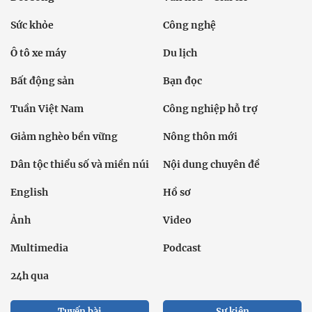
Sức khỏe
Công nghệ
Ô tô xe máy
Du lịch
Bất động sản
Bạn đọc
Tuần Việt Nam
Công nghiệp hỗ trợ
Giảm nghèo bền vững
Nông thôn mới
Dân tộc thiểu số và miền núi
Nội dung chuyên đề
English
Hồ sơ
Ảnh
Video
Multimedia
Podcast
24h qua
Tuyến bài
Sự kiện