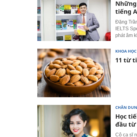
Những 
tiếng 
Đặng Trần
IELTS Spe
phát âm k
KHOA HỌC
11 từ 
CHÂN DU
Học ti
đầu từ
Cô ca sĩ 