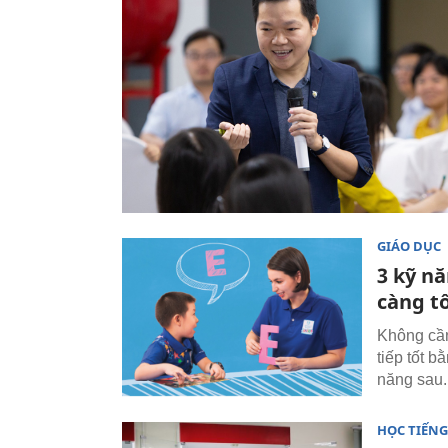
GIÁO DỤC
3 kỹ n
càng t
Không cần
tiếp tốt b
năng sau.
HỌC TIẾN