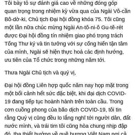
Tôi bày tỏ sự đánh giá cao về những đóng góp
quan trọng trong nhiệm kỳ vừa qua của Ngài Vô-cần
Bô-dờ-ki, Chủ tịch Đại hội đồng khóa 75. Tôi cũng
một lần nữa chúc mừng Ngài An-tô-ni-ô Gu-tê-rét
được Đại hội đồng tín nhiệm giao phó trọng trách
Tổng Thư ký và tin tưởng với sự cống hiến tận tâm
của mình, Ngài sẽ hiện thực hoá các định hướng,
ưu tiên của Tổ chức trong những năm tới.
Thưa Ngài Chủ tịch và quý vị,
Đại hội đồng Liên hợp quốc năm nay họp mặt trong
một bối cảnh hết sức đặc biệt, khi đại dịch COVID-
19 đang tiếp tục hoành hành trên toàn cầu. Trong
cơn cuồng phong của bão dịch COVID-19, tôi tin
rằng Quý vị cũng đều lo lắng nghĩ tới người dân, đất
nước mình, và trái tim tôi cũng hòa chung nhịp đập
đó, tha thiết hướng về quê hương Việt Nam nơi cả