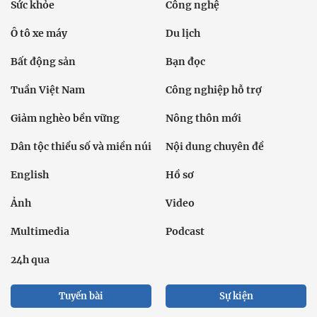
Sức khỏe
Công nghệ
Ô tô xe máy
Du lịch
Bất động sản
Bạn đọc
Tuần Việt Nam
Công nghiệp hỗ trợ
Giảm nghèo bền vững
Nông thôn mới
Dân tộc thiểu số và miền núi
Nội dung chuyên đề
English
Hồ sơ
Ảnh
Video
Multimedia
Podcast
24h qua
Tuyến bài
Sự kiện