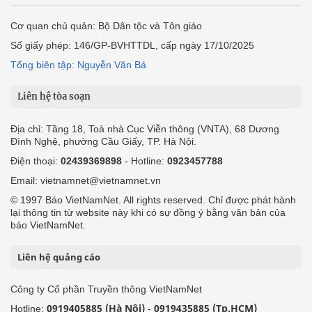
Cơ quan chủ quản: Bộ Dân tộc và Tôn giáo
Số giấy phép: 146/GP-BVHTTDL, cấp ngày 17/10/2025
Tổng biên tập: Nguyễn Văn Bá
Liên hệ tòa soạn
Địa chỉ: Tầng 18, Toà nhà Cục Viễn thông (VNTA), 68 Dương
Đình Nghệ, phường Cầu Giấy, TP. Hà Nội.
Điện thoại:
02439369898
- Hotline:
0923457788
Email: vietnamnet@vietnamnet.vn
© 1997 Báo VietNamNet. All rights reserved. Chỉ được phát hành
lại thông tin từ website này khi có sự đồng ý bằng văn bản của
báo VietNamNet.
Liên hệ quảng cáo
Công ty Cổ phần Truyền thông VietNamNet
0919405885 (Hà Nội)
0919435885 (Tp.HCM)
Hotline:
-