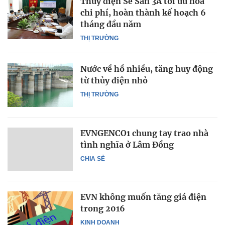
Thủy điện Sê San 3A tối ưu hóa
chi phí, hoàn thành kế hoạch 6
tháng đầu năm
THỊ TRƯỜNG
Nước về hồ nhiều, tăng huy động
từ thủy điện nhỏ
THỊ TRƯỜNG
EVNGENCO1 chung tay trao nhà
tình nghĩa ở Lâm Đồng
CHIA SẺ
EVN không muốn tăng giá điện
trong 2016
KINH DOANH