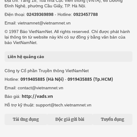
Địa chỉ: Tầng 18, Toà nhà Cục Viễn thông (VNTA), 68 Dương
Đình Nghệ, phường Cầu Giấy, TP. Hà Nội.
Điện thoại:
02439369898
- Hotline:
0923457788
Email: vietnamnet@vietnamnet.vn
© 1997 Báo VietNamNet. All rights reserved. Chỉ được phát hành
lại thông tin từ website này khi có sự đồng ý bằng văn bản của
báo VietNamNet.
Liên hệ quảng cáo
Công ty Cổ phần Truyền thông VietNamNet
0919405885 (Hà Nội)
0919435885 (Tp.HCM)
Hotline:
-
Email: contact@vietnamnet.vn
http://vads.vn
Báo giá:
Hỗ trợ kỹ thuật: support@tech.vietnamnet.vn
Tải ứng dụng
Độc giả gửi bài
Tuyển dụng