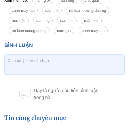
Xem thêm về:
nam giới
đàn ông
việt quất
cánh mày râu
cậu nhỏ
rối loạn cương dương
trục trặc
dan ong
cau nho
mâm xôi
roi loan cuong duong
nam gioi
canh may rau
Tin cùng chuyên mục