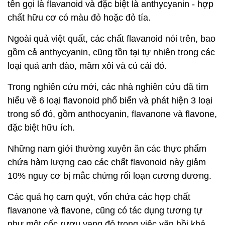
tên gọi là flavanoid và đặc biệt là anthycyanin - hợp
chất hữu cơ có màu đỏ hoặc đỏ tía.
Ngoài quả việt quất, các chất flavanoid nói trên, bao
gồm cả anthycyanin, cũng tồn tại tự nhiên trong các
loại quả anh đào, mâm xôi và củ cải đỏ.
Trong nghiên cứu mới, các nhà nghiên cứu đã tìm
hiểu về 6 loại flavonoid phổ biến và phát hiện 3 loại
trong số đó, gồm anthocyanin, flavanone và flavone,
đặc biệt hữu ích.
Những nam giới thường xuyên ăn các thực phẩm
chứa hàm lượng cao các chất flavonoid này giảm
10% nguy cơ bị mắc chứng rối loạn cương dương.
Các quả họ cam quýt, vốn chứa các hợp chất
flavanone và flavone, cũng có tác dụng tương tự
như một cốc rượu vang đỏ trong việc vãn hồi khả