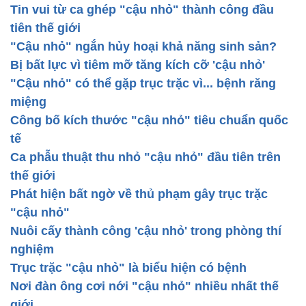
Tin vui từ ca ghép "cậu nhỏ" thành công đầu
tiên thế giới
"Cậu nhỏ" ngắn hủy hoại khả năng sinh sản?
Bị bất lực vì tiêm mỡ tăng kích cỡ 'cậu nhỏ'
"Cậu nhỏ" có thể gặp trục trặc vì... bệnh răng
miệng
Công bố kích thước "cậu nhỏ" tiêu chuẩn quốc
tế
Ca phẫu thuật thu nhỏ "cậu nhỏ" đầu tiên trên
thế giới
Phát hiện bất ngờ về thủ phạm gây trục trặc
"cậu nhỏ"
Nuôi cấy thành công 'cậu nhỏ' trong phòng thí
nghiệm
Trục trặc "cậu nhỏ" là biểu hiện có bệnh
Nơi đàn ông cơi nới "cậu nhỏ" nhiều nhất thế
giới