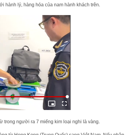
với hành lý, hàng hóa của nam hành khách trên.
ừ trong người ra 7 miếng kim loại nghi là vàng.
vàng từ Hong Kong (Trung Quốc) sang Việt Nam. Nếu nhập