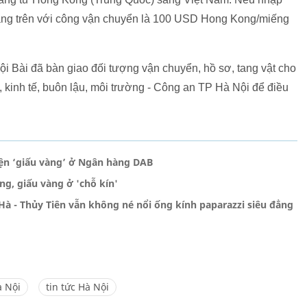
vàng trên với công vận chuyển là 100 USD Hong Kong/miếng
i Bài đã bàn giao đối tượng vận chuyển, hồ sơ, tang vật cho
 kinh tế, buôn lậu, môi trường - Công an TP Hà Nội để điều
yện ‘giấu vàng’ ở Ngân hàng DAB
ng, giấu vàng ở 'chỗ kín'
à - Thủy Tiên vẫn không né nổi ống kính paparazzi siêu đẳng
 Nội
tin tức Hà Nội