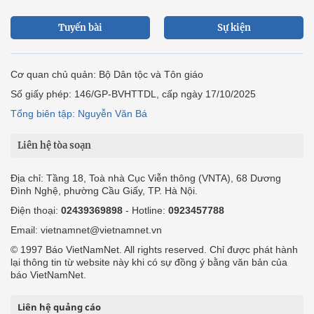
Tuyến bài
Sự kiện
Cơ quan chủ quản: Bộ Dân tộc và Tôn giáo
Số giấy phép: 146/GP-BVHTTDL, cấp ngày 17/10/2025
Tổng biên tập: Nguyễn Văn Bá
Liên hệ tòa soạn
Địa chỉ: Tầng 18, Toà nhà Cục Viễn thông (VNTA), 68 Dương
Đình Nghệ, phường Cầu Giấy, TP. Hà Nội.
Điện thoại:
02439369898
- Hotline:
0923457788
Email: vietnamnet@vietnamnet.vn
© 1997 Báo VietNamNet. All rights reserved. Chỉ được phát hành
lại thông tin từ website này khi có sự đồng ý bằng văn bản của
báo VietNamNet.
Liên hệ quảng cáo