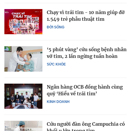
Chạy vì trái tim - 10 năm giúp đỡ
1.549 trẻ phẫu thuật tim
ĐỜI SỐNG
‘5 phút vàng’ cứu sống bệnh nhân
vỡ tim, 2 lần ngừng tuần hoàn
SỨC KHỎE
Ngân hàng OCB đồng hành cùng
quỹ ‘Hiểu về trái tim’
KINH DOANH
Cứu người đàn ông Campuchia có
khối u lớn trong tim