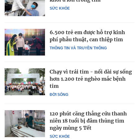
SỨC KHỎE
6.500 trẻ em được hỗ trợ kinh
phí phẫu thuật, can thiệp tim
THÔNG TIN VÀ TRUYỀN THÔNG
Chạy vì trái tim - nối dài sự sống
hơn 1.200 trẻ nghèo mắc bệnh
tim
ĐỜI SỐNG
120 phút căng thẳng cứu thanh
niên 18 tuổi bị đâm thủng tim
ngày mùng 5 Tết
SỨC KHỎE