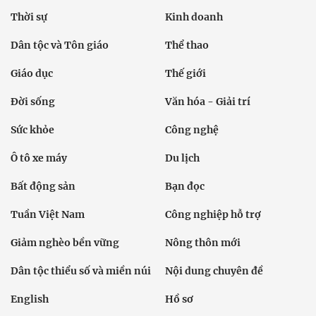
Thời sự
Kinh doanh
Dân tộc và Tôn giáo
Thể thao
Giáo dục
Thế giới
Đời sống
Văn hóa - Giải trí
Sức khỏe
Công nghệ
Ô tô xe máy
Du lịch
Bất động sản
Bạn đọc
Tuần Việt Nam
Công nghiệp hỗ trợ
Giảm nghèo bền vững
Nông thôn mới
Dân tộc thiểu số và miền núi
Nội dung chuyên đề
English
Hồ sơ