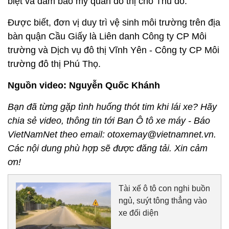
biệt và đảm bảo mỹ quan đô thị cho Thủ đô.
Được biết, đơn vị duy trì vệ sinh môi trường trên địa
bàn quận Cầu Giấy là Liên danh Công ty CP Môi
trường và Dịch vụ đô thị Vĩnh Yên - Công ty CP Môi
trường đô thị Phú Thọ.
Nguồn video: Nguyễn Quốc Khánh
Bạn đã từng gặp tình huống thót tim khi lái xe? Hãy
chia sẻ video, thông tin tới Ban Ô tô xe máy - Báo
VietNamNet theo email: otoxemay@vietnamnet.vn.
Các nội dung phù hợp sẽ được đăng tải. Xin cảm
ơn!
Tài xế ô tô con nghi buồn
ngủ, suýt tông thẳng vào
xe đối diện