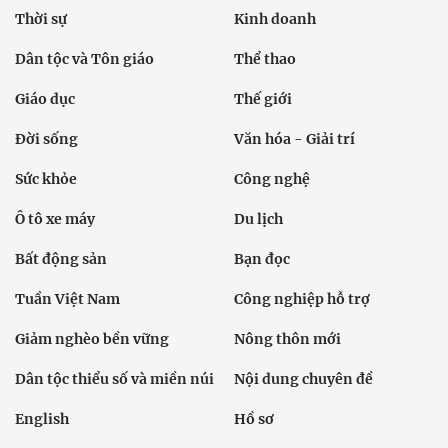
Thời sự
Kinh doanh
Dân tộc và Tôn giáo
Thể thao
Giáo dục
Thế giới
Đời sống
Văn hóa - Giải trí
Sức khỏe
Công nghệ
Ô tô xe máy
Du lịch
Bất động sản
Bạn đọc
Tuần Việt Nam
Công nghiệp hỗ trợ
Giảm nghèo bền vững
Nông thôn mới
Dân tộc thiểu số và miền núi
Nội dung chuyên đề
English
Hồ sơ