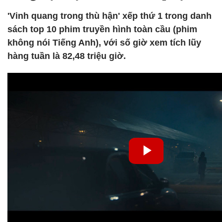
'Vinh quang trong thù hận' xếp thứ 1 trong danh
sách top 10 phim truyền hình toàn cầu (phim
không nói Tiếng Anh), với số giờ xem tích lũy
hàng tuần là 82,48 triệu giờ.