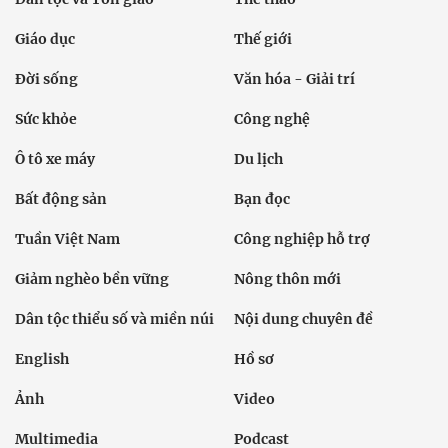
Giáo dục
Thế giới
Đời sống
Văn hóa - Giải trí
Sức khỏe
Công nghệ
Ô tô xe máy
Du lịch
Bất động sản
Bạn đọc
Tuần Việt Nam
Công nghiệp hỗ trợ
Giảm nghèo bền vững
Nông thôn mới
Dân tộc thiểu số và miền núi
Nội dung chuyên đề
English
Hồ sơ
Ảnh
Video
Multimedia
Podcast