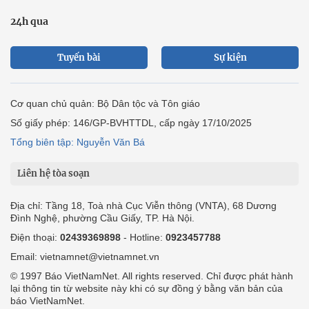
24h qua
Tuyến bài
Sự kiện
Cơ quan chủ quản: Bộ Dân tộc và Tôn giáo
Số giấy phép: 146/GP-BVHTTDL, cấp ngày 17/10/2025
Tổng biên tập: Nguyễn Văn Bá
Liên hệ tòa soạn
Địa chỉ: Tầng 18, Toà nhà Cục Viễn thông (VNTA), 68 Dương
Đình Nghệ, phường Cầu Giấy, TP. Hà Nội.
Điện thoại:
02439369898
- Hotline:
0923457788
Email: vietnamnet@vietnamnet.vn
© 1997 Báo VietNamNet. All rights reserved. Chỉ được phát hành
lại thông tin từ website này khi có sự đồng ý bằng văn bản của
báo VietNamNet.