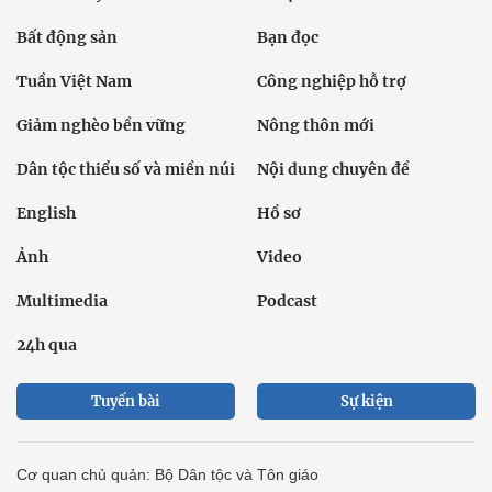
Bất động sản
Bạn đọc
Tuần Việt Nam
Công nghiệp hỗ trợ
Giảm nghèo bền vững
Nông thôn mới
Dân tộc thiểu số và miền núi
Nội dung chuyên đề
English
Hồ sơ
Ảnh
Video
Multimedia
Podcast
24h qua
Tuyến bài
Sự kiện
Cơ quan chủ quản: Bộ Dân tộc và Tôn giáo