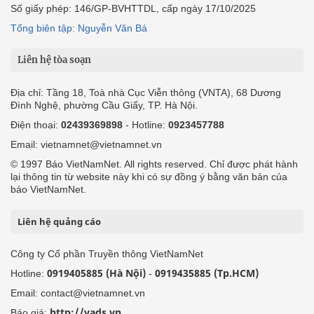
Số giấy phép: 146/GP-BVHTTDL, cấp ngày 17/10/2025
Tổng biên tập: Nguyễn Văn Bá
Liên hệ tòa soạn
Địa chỉ: Tầng 18, Toà nhà Cục Viễn thông (VNTA), 68 Dương
Đình Nghệ, phường Cầu Giấy, TP. Hà Nội.
Điện thoại:
02439369898
- Hotline:
0923457788
Email: vietnamnet@vietnamnet.vn
© 1997 Báo VietNamNet. All rights reserved. Chỉ được phát hành
lại thông tin từ website này khi có sự đồng ý bằng văn bản của
báo VietNamNet.
Liên hệ quảng cáo
Công ty Cổ phần Truyền thông VietNamNet
0919405885 (Hà Nội)
0919435885 (Tp.HCM)
Hotline:
-
Email: contact@vietnamnet.vn
http://vads.vn
Báo giá: