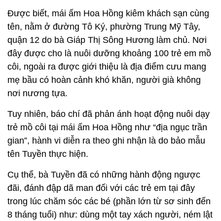
Được biết, mái ấm Hoa Hồng kiêm khách sạn cùng
tên, nằm ở đường Tô Ký, phường Trung Mỹ Tây,
quận 12 do bà Giáp Thị Sông Hương làm chủ. Nơi
đây được cho là nuôi dưỡng khoảng 100 trẻ em mồ
côi, ngoài ra được giới thiệu là địa điểm cưu mang
mẹ bầu có hoàn cảnh khó khăn, người già không
nơi nương tựa.
Tuy nhiên, báo chí đã phản ánh hoạt động nuôi dạy
trẻ mồ côi tại mái ấm Hoa Hồng như “địa ngục trần
gian”, hành vi diễn ra theo ghi nhận là do bảo mẫu
tên Tuyền thực hiện.
Cụ thể, bà Tuyền đã có những hành động ngược
đãi, đánh đập dã man đối với các trẻ em tại đây
trong lúc chăm sóc các bé (phần lớn từ sơ sinh đến
8 tháng tuổi) như: dùng một tay xách người, ném lật