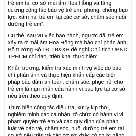
trẻ em tại cơ sở mái ấm Hoa Hồng và tăng
cường công tác bảo vệ trẻ em, phòng, chống bạo
lực, xâm hại trẻ em tại các cơ sở, chăm sóc nuôi
dưỡng trẻ em”.
Cụ thể, sau vụ việc bạo hành, ngược đãi trẻ em
xảy ra ở mái ấm Hoa Hồng mà báo chí phản ánh,
Bộ trưởng Bộ LĐ-TB&XH đề nghị Chủ tịch UBND
TPHCM chỉ đạo, triển khai thực hiện:
Khẩn trương, kiểm tra xác minh vụ việc do báo
chí phản ánh và thực hiện khẩn cấp các biện
pháp bảo đảm an toàn, chăm sóc, phục hồi cho
trẻ em là nạn nhân của hành vi bạo lực tại cơ sở
nêu trên theo quy định.
Thực hiện công tác điều tra, xử lý kịp thời,
nghiêm minh các cá nhân, tổ chức có hành vi vi
phạm quyền trẻ em và các quy định của pháp
luật về bảo vệ, chăm sóc, nuôi dưỡng trẻ em tại
cơ sở nêu trên và các cơ sở khác có chức năng,