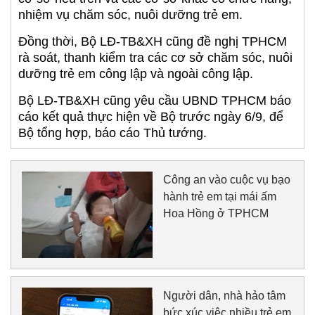
nhiệm vụ chăm sóc, nuôi dưỡng trẻ em.
Đồng thời, Bộ LĐ-TB&XH cũng đề nghị TPHCM
rà soát, thanh kiểm tra các cơ sở chăm sóc, nuôi
dưỡng trẻ em công lập và ngoài công lập.
Bộ LĐ-TB&XH cũng yêu cầu UBND TPHCM báo
cáo kết quả thực hiện về Bộ trước ngày 6/9, để
Bộ tổng hợp, báo cáo Thủ tướng.
Công an vào cuộc vụ bạo
hành trẻ em tại mái ấm
Hoa Hồng ở TPHCM
Người dân, nhà hảo tâm
bức xúc việc nhiều trẻ em