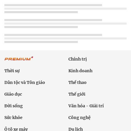
Chính trị
Thời sự
Kinh doanh
Dân tộc và Tôn giáo
Thể thao
Giáo dục
Thế giới
Đời sống
Văn hóa - Giải trí
Sức khỏe
Công nghệ
Ô tô xe máy
Du lịch