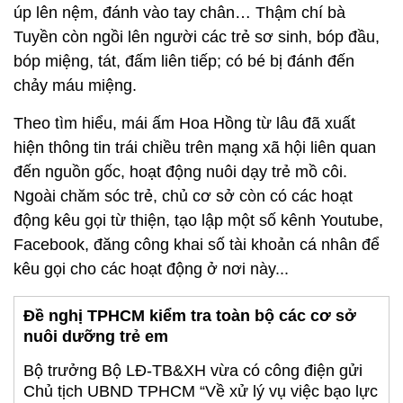
úp lên nệm, đánh vào tay chân… Thậm chí bà
Tuyền còn ngồi lên người các trẻ sơ sinh, bóp đầu,
bóp miệng, tát, đấm liên tiếp; có bé bị đánh đến
chảy máu miệng.
Theo tìm hiểu, mái ấm Hoa Hồng từ lâu đã xuất
hiện thông tin trái chiều trên mạng xã hội liên quan
đến nguồn gốc, hoạt động nuôi dạy trẻ mồ côi.
Ngoài chăm sóc trẻ, chủ cơ sở còn có các hoạt
động kêu gọi từ thiện, tạo lập một số kênh Youtube,
Facebook, đăng công khai số tài khoản cá nhân để
kêu gọi cho các hoạt động ở nơi này...
Đề nghị TPHCM kiểm tra toàn bộ các cơ sở
nuôi dưỡng trẻ em
Bộ trưởng Bộ LĐ-TB&XH vừa có công điện gửi
Chủ tịch UBND TPHCM “Về xử lý vụ việc bạo lực