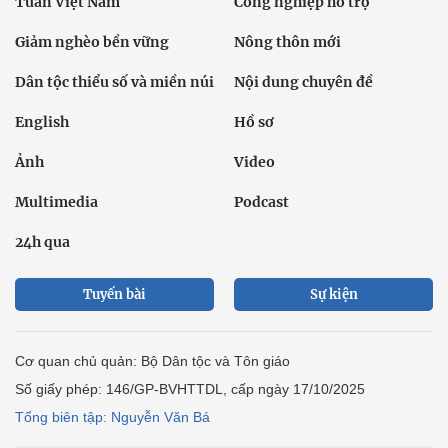
Tuần Việt Nam
Công nghiệp hỗ trợ
Giảm nghèo bền vững
Nông thôn mới
Dân tộc thiểu số và miền núi
Nội dung chuyên đề
English
Hồ sơ
Ảnh
Video
Multimedia
Podcast
24h qua
Tuyến bài
Sự kiện
Cơ quan chủ quản: Bộ Dân tộc và Tôn giáo
Số giấy phép: 146/GP-BVHTTDL, cấp ngày 17/10/2025
Tổng biên tập: Nguyễn Văn Bá