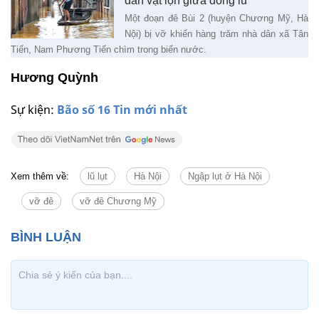
dân vật lộn giữa dòng lũ
Một đoạn đê Bùi 2 (huyện Chương Mỹ, Hà
Nội) bị vỡ khiến hàng trăm nhà dân xã Tân
Tiến, Nam Phương Tiến chìm trong biển nước.
Hương Quỳnh
Sự kiện:
Bão số 16 Tin mới nhất
Xem thêm về:
lũ lụt
Hà Nội
Ngập lụt ở Hà Nội
vỡ đê
vỡ đê Chương Mỹ