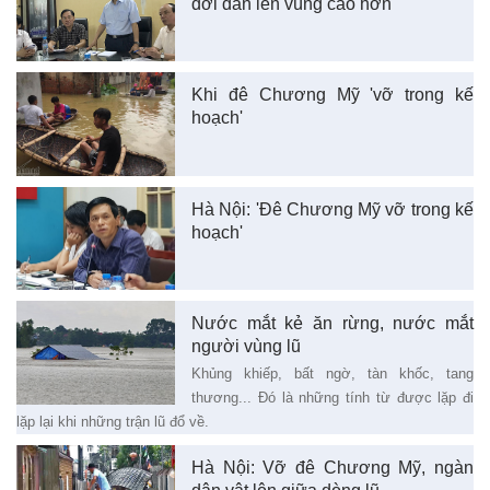
dời dân lên vùng cao hơn
Khi đê Chương Mỹ 'vỡ trong kế
hoạch'
Hà Nội: 'Đê Chương Mỹ vỡ trong kế
hoạch'
Nước mắt kẻ ăn rừng, nước mắt
người vùng lũ
Khủng khiếp, bất ngờ, tàn khốc, tang
thương... Đó là những tính từ được lặp đi
lặp lại khi những trận lũ đổ về.
Hà Nội: Vỡ đê Chương Mỹ, ngàn