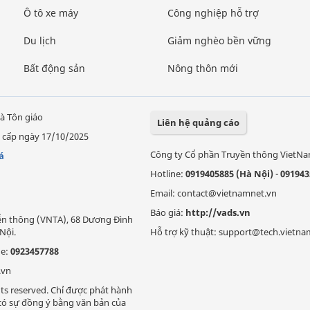
Ô tô xe máy
Công nghiệp hỗ trợ
Du lịch
Giảm nghèo bền vững
Bất động sản
Nông thôn mới
à Tôn giáo
Liên hệ quảng cáo
 cấp ngày 17/10/2025
Công ty Cổ phần Truyền thông VietN
á
Hotline:
0919405885 (Hà Nội)
-
091943
Email: contact@vietnamnet.vn
Báo giá:
http://vads.vn
Viễn thông (VNTA), 68 Dương Đình
Nội.
Hỗ trợ kỹ thuật: support@tech.vietna
ne:
0923457788
.vn
ts reserved. Chỉ được phát hành
i có sự đồng ý bằng văn bản của