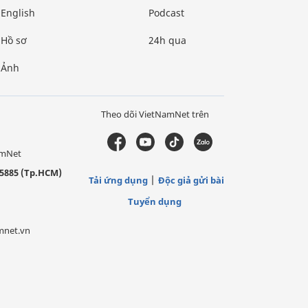
English
Podcast
Hồ sơ
24h qua
Ảnh
Theo dõi VietNamNet trên
amNet
5885 (Tp.HCM)
Tải ứng dụng
Độc giả gửi bài
Tuyển dụng
mnet.vn