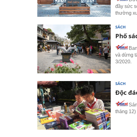
đầy sức s
thường xu
SÁCH
Phố sá
Ban
và dừng t
3/2020.
SÁCH
Độc đá
Sán
tháng 12)