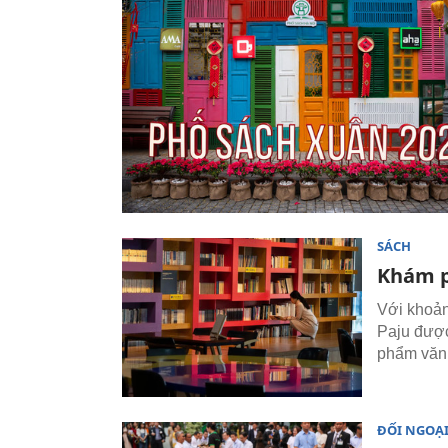
SÁCH
Khám p
Với khoản
Paju được
phẩm văn 
ĐỐI NGOẠ