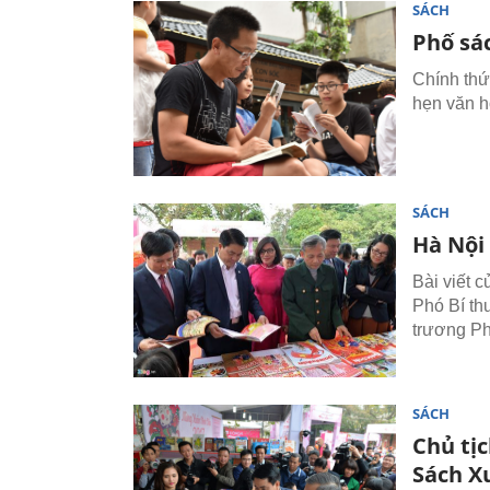
SÁCH
Phố sá
Chính thứ
hẹn văn h
SÁCH
Hà Nội
Bài viết 
Phó Bí th
trương Ph
SÁCH
Chủ tị
Sách X