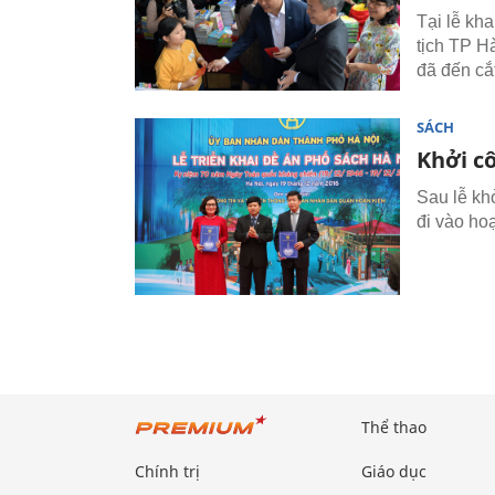
Tại lễ kh
tịch TP H
đã đến cắt
SÁCH
Khởi c
Sau lễ kh
đi vào ho
Thể thao
Chính trị
Giáo dục