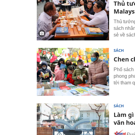
Thủ tư
Malays
Thủ tướng
sách nhân
sẻ về sác
SÁCH
Chen c
Phố sách 
phong phú
tới tham 
SÁCH
Làm gì
văn ho
Đườ