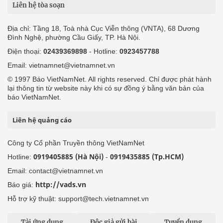
Liên hệ tòa soạn
Địa chỉ: Tầng 18, Toà nhà Cục Viễn thông (VNTA), 68 Dương
Đình Nghệ, phường Cầu Giấy, TP. Hà Nội.
Điện thoại:
02439369898
- Hotline:
0923457788
Email: vietnamnet@vietnamnet.vn
© 1997 Báo VietNamNet. All rights reserved. Chỉ được phát hành
lại thông tin từ website này khi có sự đồng ý bằng văn bản của
báo VietNamNet.
Liên hệ quảng cáo
Công ty Cổ phần Truyền thông VietNamNet
0919405885 (Hà Nội)
0919435885 (Tp.HCM)
Hotline:
-
Email: contact@vietnamnet.vn
http://vads.vn
Báo giá:
Hỗ trợ kỹ thuật: support@tech.vietnamnet.vn
Tải ứng dụng
Độc giả gửi bài
Tuyển dụng