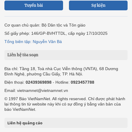
Tuyến bài
Sự kiện
Cơ quan chủ quản: Bộ Dân tộc và Tôn giáo
Số giấy phép: 146/GP-BVHTTDL, cấp ngày 17/10/2025
Tổng biên tập: Nguyễn Văn Bá
Liên hệ tòa soạn
Địa chỉ: Tầng 18, Toà nhà Cục Viễn thông (VNTA), 68 Dương
Đình Nghệ, phường Cầu Giấy, TP. Hà Nội.
Điện thoại:
02439369898
- Hotline:
0923457788
Email: vietnamnet@vietnamnet.vn
© 1997 Báo VietNamNet. All rights reserved. Chỉ được phát hành
lại thông tin từ website này khi có sự đồng ý bằng văn bản của
báo VietNamNet.
Liên hệ quảng cáo