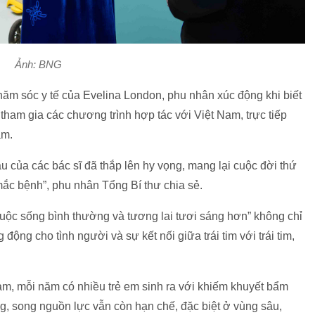
Ảnh: BNG
chăm sóc y tế của Evelina London, phu nhân xúc động khi biết
tham gia các chương trình hợp tác với Việt Nam, trực tiếp
am.
u của các bác sĩ đã thắp lên hy vọng, mang lại cuộc đời thứ
ắc bệnh”, phu nhân Tổng Bí thư chia sẻ.
cuộc sống bình thường và tương lai tươi sáng hơn” không chỉ
động cho tình người và sự kết nối giữa trái tim với trái tim,
am, mỗi năm có nhiều trẻ em sinh ra với khiếm khuyết bẩm
g, song nguồn lực vẫn còn hạn chế, đặc biệt ở vùng sâu,