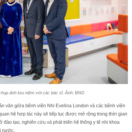
hụp ảnh lưu niệm với các bác sĩ. Ảnh: BNG
ân văn giữa bệnh viện Nhi Evelina London và các bệnh viện
an hệ hợp tác này sẽ tiếp tục được mở rộng trong thời gian
 đào tạo, nghiên cứu và phát triển hệ thống y tế nhi khoa
i nước.