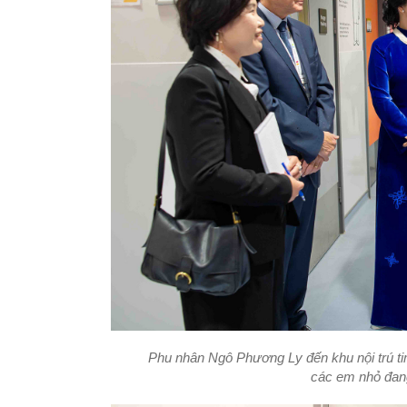
Phu nhân Ngô Phương Ly đến khu nội trú ti
các em nhỏ đang