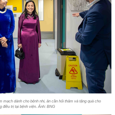
m mạch dành cho bệnh nhi, ân cần hỏi thăm và tặng quà cho
 điều trị tại bệnh viện. Ảnh: BNG