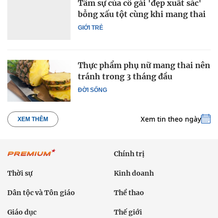
Tâm sự của cô gái 'đẹp xuất sắc'
bỗng xấu tột cùng khi mang thai
GIỚI TRẺ
Thực phẩm phụ nữ mang thai nên
tránh trong 3 tháng đầu
ĐỜI SỐNG
Xem tin theo ngày
XEM THÊM
Chính trị
Thời sự
Kinh doanh
Dân tộc và Tôn giáo
Thể thao
Giáo dục
Thế giới