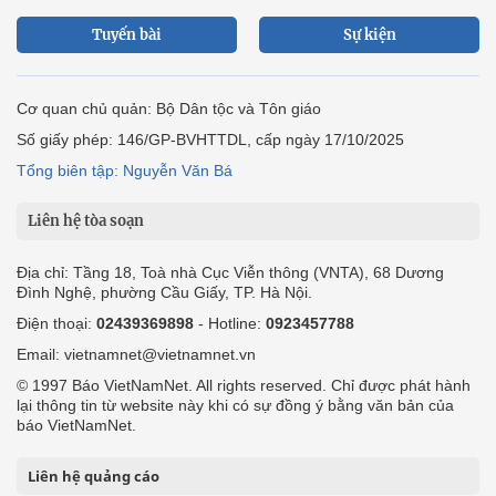
Tuyến bài
Sự kiện
Cơ quan chủ quản: Bộ Dân tộc và Tôn giáo
Số giấy phép: 146/GP-BVHTTDL, cấp ngày 17/10/2025
Tổng biên tập: Nguyễn Văn Bá
Liên hệ tòa soạn
Địa chỉ: Tầng 18, Toà nhà Cục Viễn thông (VNTA), 68 Dương
Đình Nghệ, phường Cầu Giấy, TP. Hà Nội.
Điện thoại:
02439369898
- Hotline:
0923457788
Email: vietnamnet@vietnamnet.vn
© 1997 Báo VietNamNet. All rights reserved. Chỉ được phát hành
lại thông tin từ website này khi có sự đồng ý bằng văn bản của
báo VietNamNet.
Liên hệ quảng cáo