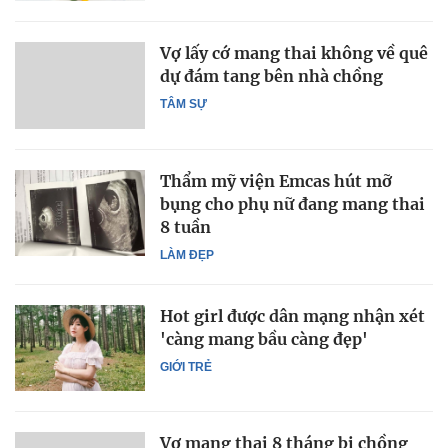
Vợ lấy cớ mang thai không về quê
dự đám tang bên nhà chồng
TÂM SỰ
Thẩm mỹ viện Emcas hút mỡ
bụng cho phụ nữ đang mang thai
8 tuần
LÀM ĐẸP
Hot girl được dân mạng nhận xét
'càng mang bầu càng đẹp'
GIỚI TRẺ
Vợ mang thai 8 tháng bị chồng