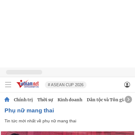
# ASEAN CUP 2026
Chính trị
Thời sự
Kinh doanh
Dân tộc và Tôn giáo
phụ nữ mang thai
Tin tức mới nhất về
phụ nữ mang thai