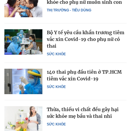
khỏe cho phụ nữ muốn sinh con
THỊ TRƯỜNG - TIÊU DÙNG
Bộ Y tế yêu cầu khẩn trương tiêm
vắc xin Covid-19 cho phụ nữ có
thai
SỨC KHỎE
140 thai phụ đầu tiên ở TP.HCM
tiêm vắc xin Covid-19
SỨC KHỎE
Thừa, thiếu vi chất đều gây hại
sức khỏe mẹ bầu và thai nhi
SỨC KHỎE