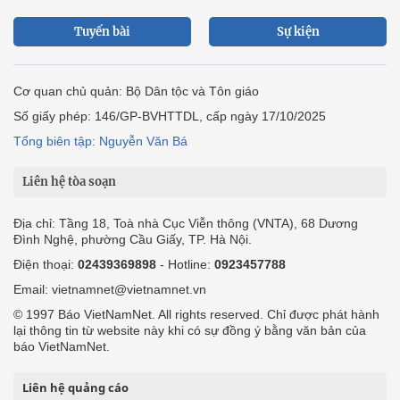
Tuyến bài
Sự kiện
Cơ quan chủ quản: Bộ Dân tộc và Tôn giáo
Số giấy phép: 146/GP-BVHTTDL, cấp ngày 17/10/2025
Tổng biên tập: Nguyễn Văn Bá
Liên hệ tòa soạn
Địa chỉ: Tầng 18, Toà nhà Cục Viễn thông (VNTA), 68 Dương
Đình Nghệ, phường Cầu Giấy, TP. Hà Nội.
Điện thoại:
02439369898
- Hotline:
0923457788
Email: vietnamnet@vietnamnet.vn
© 1997 Báo VietNamNet. All rights reserved. Chỉ được phát hành
lại thông tin từ website này khi có sự đồng ý bằng văn bản của
báo VietNamNet.
Liên hệ quảng cáo