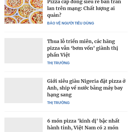
Pizza cấp đông siêu rẻ bán tràn
lan trên mạng: Chất lượng ai
quản?
BẢO VỆ NGƯỜI TIÊU DÙNG
Thua lỗ triền miên, các hãng
pizza vẫn ‘bơm vốn’ giành thị
phần Việt
THỊ TRƯỜNG
Giới siêu giàu Nigeria đặt pizza ở
Anh, ship về nước bằng máy bay
hạng sang
THỊ TRƯỜNG
6 món pizza 'kinh dị' bậc nhất
hành tinh, Việt Nam có 2 món