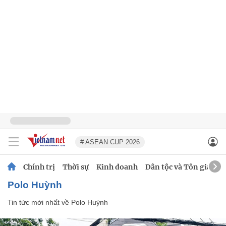
# ASEAN CUP 2026
Chính trị
Thời sự
Kinh doanh
Dân tộc và Tôn giáo
Polo Huỳnh
Tin tức mới nhất về
Polo Huỳnh