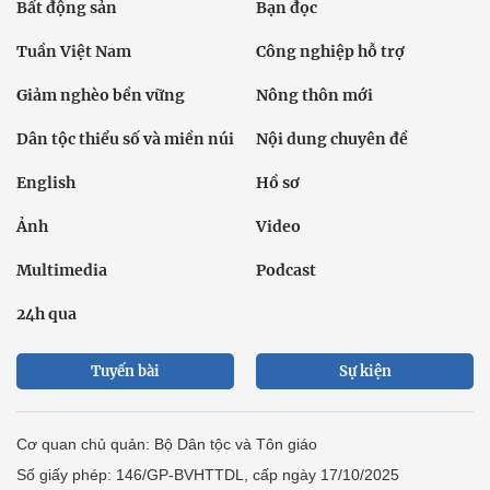
Bất động sản
Bạn đọc
Tuần Việt Nam
Công nghiệp hỗ trợ
Giảm nghèo bền vững
Nông thôn mới
Dân tộc thiểu số và miền núi
Nội dung chuyên đề
English
Hồ sơ
Ảnh
Video
Multimedia
Podcast
24h qua
Tuyến bài
Sự kiện
Cơ quan chủ quản: Bộ Dân tộc và Tôn giáo
Số giấy phép: 146/GP-BVHTTDL, cấp ngày 17/10/2025