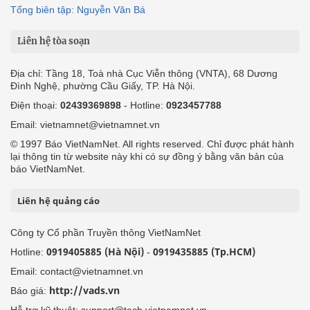
Tổng biên tập: Nguyễn Văn Bá
Liên hệ tòa soạn
Địa chỉ: Tầng 18, Toà nhà Cục Viễn thông (VNTA), 68 Dương
Đình Nghệ, phường Cầu Giấy, TP. Hà Nội.
Điện thoại:
02439369898
- Hotline:
0923457788
Email: vietnamnet@vietnamnet.vn
© 1997 Báo VietNamNet. All rights reserved. Chỉ được phát hành
lại thông tin từ website này khi có sự đồng ý bằng văn bản của
báo VietNamNet.
Liên hệ quảng cáo
Công ty Cổ phần Truyền thông VietNamNet
0919405885 (Hà Nội)
0919435885 (Tp.HCM)
Hotline:
-
Email: contact@vietnamnet.vn
http://vads.vn
Báo giá:
Hỗ trợ kỹ thuật: support@tech.vietnamnet.vn