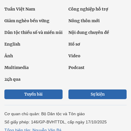
Tuần Việt Nam
Công nghiệp hỗ trợ
Giảm nghèo bền vững
Nông thôn mới
Dân tộc thiểu số và miền núi
Nội dung chuyên đề
English
Hồ sơ
Ảnh
Video
Multimedia
Podcast
24h qua
Tuyến bài
Sự kiện
Cơ quan chủ quản: Bộ Dân tộc và Tôn giáo
Số giấy phép: 146/GP-BVHTTDL, cấp ngày 17/10/2025
Tổng biên tập: Nguyễn Văn Bá