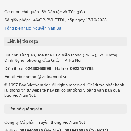
Cơ quan chủ quản: Bộ Dân tộc và Tôn giáo
Số giấy phép: 146/GP-BVHTTDL, cấp ngày 17/10/2025
Tổng biên tập: Nguyễn Văn Bá
Liên hệ tòa soạn
Địa chỉ: Tầng 18, Toà nhà Cục Viễn thông (VNTA), 68 Dương
Đình Nghệ, phường Cầu Giấy, TP. Hà Nội.
Điện thoại:
02439369898
- Hotline:
0923457788
Email: vietnamnet@vietnamnet.vn
© 1997 Báo VietNamNet. All rights reserved. Chỉ được phát hành
lại thông tin từ website này khi có sự đồng ý bằng văn bản của
báo VietNamNet.
Liên hệ quảng cáo
Công ty Cổ phần Truyền thông VietNamNet
0919405885 (Hà Nội)
0919435885 (Tp.HCM)
Hotline:
-