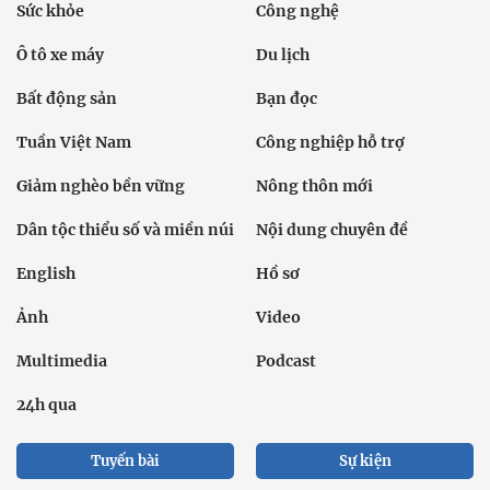
Sức khỏe
Công nghệ
Ô tô xe máy
Du lịch
Bất động sản
Bạn đọc
Tuần Việt Nam
Công nghiệp hỗ trợ
Giảm nghèo bền vững
Nông thôn mới
Dân tộc thiểu số và miền núi
Nội dung chuyên đề
English
Hồ sơ
Ảnh
Video
Multimedia
Podcast
24h qua
Tuyến bài
Sự kiện