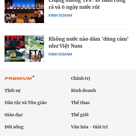
Chặng đường TPP: 10 năm ròng
rã và 6 ngày nước rút
KINH DOANH
Không nước nào dám 'dũng cảm'
như Việt Nam
KINH DOANH
Chính trị
Thời sự
Kinh doanh
Dân tộc và Tôn giáo
Thể thao
Giáo dục
Thế giới
Đời sống
Văn hóa - Giải trí