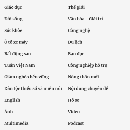
Giáo dục
Thế giới
Đời sống
Văn hóa - Giải trí
Sức khỏe
Công nghệ
Ô tô xe máy
Du lịch
Bất động sản
Bạn đọc
Tuần Việt Nam
Công nghiệp hỗ trợ
Giảm nghèo bền vững
Nông thôn mới
Dân tộc thiểu số và miền núi
Nội dung chuyên đề
English
Hồ sơ
Ảnh
Video
Multimedia
Podcast