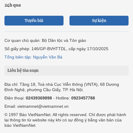
24h qua
Tuyến bài
Sự kiện
Cơ quan chủ quản: Bộ Dân tộc và Tôn giáo
Số giấy phép: 146/GP-BVHTTDL, cấp ngày 17/10/2025
Tổng biên tập: Nguyễn Văn Bá
Liên hệ tòa soạn
Địa chỉ: Tầng 18, Toà nhà Cục Viễn thông (VNTA), 68 Dương
Đình Nghệ, phường Cầu Giấy, TP. Hà Nội.
Điện thoại:
02439369898
- Hotline:
0923457788
Email: vietnamnet@vietnamnet.vn
© 1997 Báo VietNamNet. All rights reserved. Chỉ được phát hành
lại thông tin từ website này khi có sự đồng ý bằng văn bản của
báo VietNamNet.