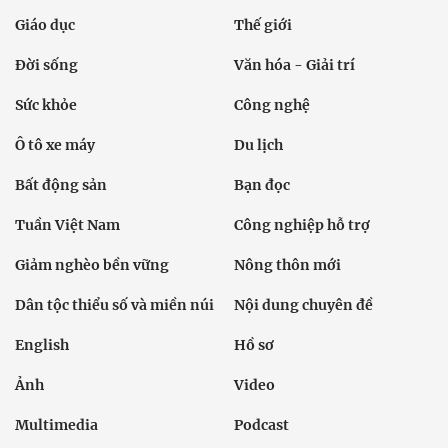
Giáo dục
Thế giới
Đời sống
Văn hóa - Giải trí
Sức khỏe
Công nghệ
Ô tô xe máy
Du lịch
Bất động sản
Bạn đọc
Tuần Việt Nam
Công nghiệp hỗ trợ
Giảm nghèo bền vững
Nông thôn mới
Dân tộc thiểu số và miền núi
Nội dung chuyên đề
English
Hồ sơ
Ảnh
Video
Multimedia
Podcast