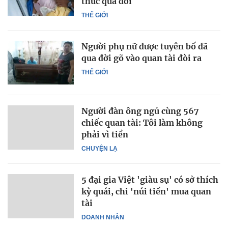
thức qua đời
THẾ GIỚI
Người phụ nữ được tuyên bố đã
qua đời gõ vào quan tài đòi ra
THẾ GIỚI
Người đàn ông ngủ cùng 567
chiếc quan tài: Tôi làm không
phải vì tiền
CHUYỆN LẠ
5 đại gia Việt 'giàu sụ' có sở thích
kỳ quái, chi 'núi tiền' mua quan
tài
DOANH NHÂN