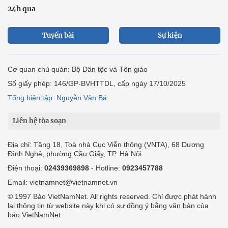
24h qua
Tuyến bài
Sự kiện
Cơ quan chủ quản: Bộ Dân tộc và Tôn giáo
Số giấy phép: 146/GP-BVHTTDL, cấp ngày 17/10/2025
Tổng biên tập: Nguyễn Văn Bá
Liên hệ tòa soạn
Địa chỉ: Tầng 18, Toà nhà Cục Viễn thông (VNTA), 68 Dương
Đình Nghệ, phường Cầu Giấy, TP. Hà Nội.
Điện thoại:
02439369898
- Hotline:
0923457788
Email: vietnamnet@vietnamnet.vn
© 1997 Báo VietNamNet. All rights reserved. Chỉ được phát hành
lại thông tin từ website này khi có sự đồng ý bằng văn bản của
báo VietNamNet.