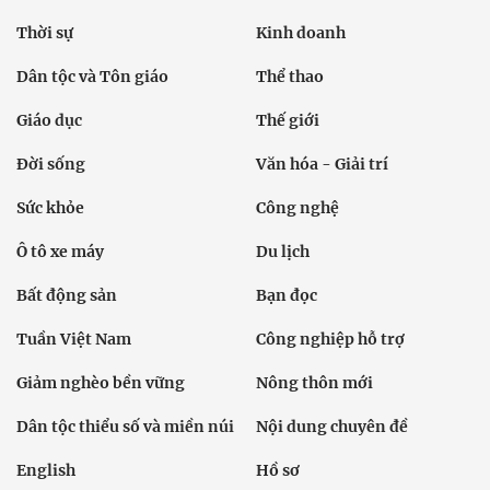
Thời sự
Kinh doanh
Dân tộc và Tôn giáo
Thể thao
Giáo dục
Thế giới
Đời sống
Văn hóa - Giải trí
Sức khỏe
Công nghệ
Ô tô xe máy
Du lịch
Bất động sản
Bạn đọc
Tuần Việt Nam
Công nghiệp hỗ trợ
Giảm nghèo bền vững
Nông thôn mới
Dân tộc thiểu số và miền núi
Nội dung chuyên đề
English
Hồ sơ