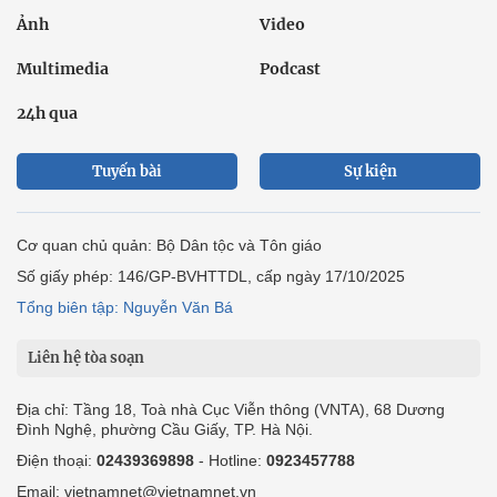
Ảnh
Video
Multimedia
Podcast
24h qua
Tuyến bài
Sự kiện
Cơ quan chủ quản: Bộ Dân tộc và Tôn giáo
Số giấy phép: 146/GP-BVHTTDL, cấp ngày 17/10/2025
Tổng biên tập: Nguyễn Văn Bá
Liên hệ tòa soạn
Địa chỉ: Tầng 18, Toà nhà Cục Viễn thông (VNTA), 68 Dương
Đình Nghệ, phường Cầu Giấy, TP. Hà Nội.
Điện thoại:
02439369898
- Hotline:
0923457788
Email: vietnamnet@vietnamnet.vn