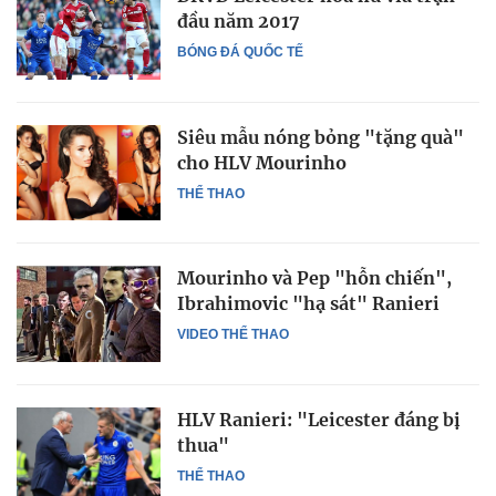
đầu năm 2017
BÓNG ĐÁ QUỐC TẾ
Siêu mẫu nóng bỏng "tặng quà"
cho HLV Mourinho
THỂ THAO
Mourinho và Pep "hỗn chiến",
Ibrahimovic "hạ sát" Ranieri
VIDEO THỂ THAO
HLV Ranieri: "Leicester đáng bị
thua"
THỂ THAO