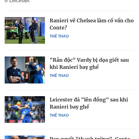
ở Leicester.
Ranieri về Chelsea làm cố vấn cho
Conte?
THỂ THAO
"Rắn độc" Vardy bị dọa giết sau
khi Ranieri bay ghế
THỂ THAO
Leicester đá "lên đồng" sau khi
Ranieri bay ghế
THỂ THAO