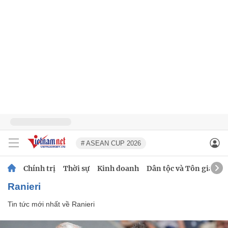
# ASEAN CUP 2026
Chính trị
Thời sự
Kinh doanh
Dân tộc và Tôn giáo
Ranieri
Tin tức mới nhất về
Ranieri