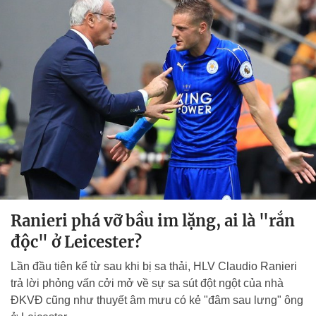
Ranieri phá vỡ bầu im lặng, ai là "rắn
độc" ở Leicester?
Lần đầu tiên kể từ sau khi bị sa thải, HLV Claudio Ranieri
trả lời phỏng vấn cởi mở về sự sa sút đột ngột của nhà
ĐKVĐ cũng như thuyết âm mưu có kẻ "đâm sau lưng" ông