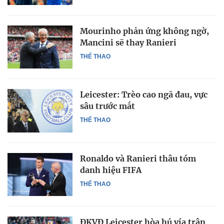
Mourinho phản ứng không ngờ,
Mancini sẽ thay Ranieri
THỂ THAO
Leicester: Trèo cao ngã đau, vực
sâu trước mắt
THỂ THAO
Ronaldo và Ranieri thâu tóm
danh hiệu FIFA
THỂ THAO
ĐKVĐ Leicester hòa hú vía trận