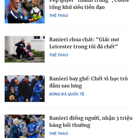
Pep quyết "thanh trừng", Conte
tống khứ siêu tiền đạo
THỂ THAO
Ranieri chua chát: "Giấc mơ
Leicester trong tôi đã chết"
THỂ THAO
Ranieri bay ghế: Chết vì học trò
đâm sau lưng
BÓNG ĐÁ QUỐC TẾ
Ranieri điếng người, nhận 3 triệu
bảng bồi thường
THỂ THAO