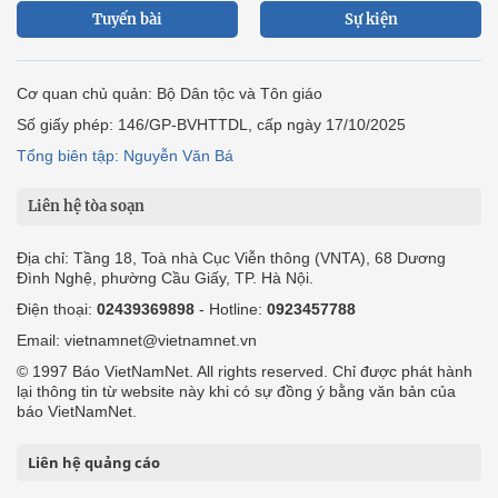
Tuyến bài
Sự kiện
Cơ quan chủ quản: Bộ Dân tộc và Tôn giáo
Số giấy phép: 146/GP-BVHTTDL, cấp ngày 17/10/2025
Tổng biên tập: Nguyễn Văn Bá
Liên hệ tòa soạn
Địa chỉ: Tầng 18, Toà nhà Cục Viễn thông (VNTA), 68 Dương
Đình Nghệ, phường Cầu Giấy, TP. Hà Nội.
Điện thoại:
02439369898
- Hotline:
0923457788
Email: vietnamnet@vietnamnet.vn
© 1997 Báo VietNamNet. All rights reserved. Chỉ được phát hành
lại thông tin từ website này khi có sự đồng ý bằng văn bản của
báo VietNamNet.
Liên hệ quảng cáo