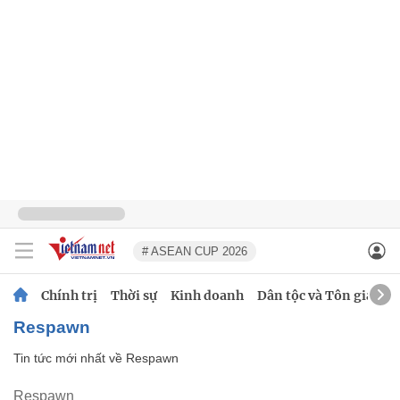
# ASEAN CUP 2026
Chính trị
Thời sự
Kinh doanh
Dân tộc và Tôn giáo
Respawn
Tin tức mới nhất về
Respawn
Respawn