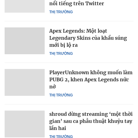
nổi tiếng trên Twitter
THỊ TRƯỜNG
Apex Legends: Một loạt
Legendary Skins của khẩu súng
mới bị lộ ra
THỊ TRƯỜNG
PlayerUnknown không muốn làm
PUBG 2, khen Apex Legends nức
nở
THỊ TRƯỜNG
shroud dừng streaming ‘một thời
gian’ sau ca phẫu thuật khuỷu tay
lần hai
THỊ TRƯỜNG