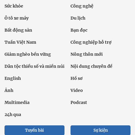
Sức khỏe
Công nghệ
Ô tô xe máy
Du lịch
Bất động sản
Bạn đọc
Tuần Việt Nam
Công nghiệp hỗ trợ
Giảm nghèo bền vững
Nông thôn mới
Dân tộc thiểu số và miền núi
Nội dung chuyên đề
English
Hồ sơ
Ảnh
Video
Multimedia
Podcast
24h qua
Tuyến bài
Sự kiện