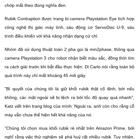
Rubik Contraption được trang bị camera Playstation Eye tích hợp
công nghệ thị giác máy tính, sáu động cơ ServoDisc U-9, sáu
trình điều khiển với khả năng nhận dạng cử chỉ.
Nhóm đã sử dụng thuật toán 2 pha gọi là min2phase, thông qua
camera Playstation 3 cho robot nhận biết màu sắc, đồng thời tìm
ra cách giải trước khi bắt đầu thực hiện. Di Carlo nói rằng toàn bộ
quá trình này chỉ mất khoảng 45 mili giây.
"Bí quyết của chúng tôi là giữ khối rubik thật cố định, bởi nếu
không, các mặt ngoài sẽ bị lệch ra bởi tốc độ quay quá nhanh",
Katz viết trên trang blog của mình. Ngoài ra, anh còn cho rằng cỗ
máy vẫn chưa thể hiện hết khả năng của nó.
"Chúng tôi chọn mua khối rubik rẻ nhất trên Amazon Prime, bởi
nghĩ rằng việc thử nghiệm sẽ phá huỷ rất nhiều rubik. Tuy nhiên,