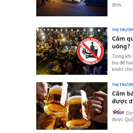
định.
THỊ TRƯỜ
Cấm qu
uống?
Trong khi
bia để hạn
khiến cho
THỊ TRƯỜ
Cấm bá
được d
Dự 
được Quốc