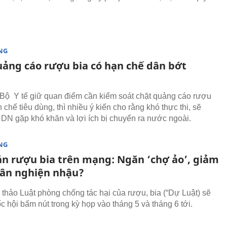
NG
ảng cáo rượu bia có hạn chế dân bớt
 Bộ Y tế giữ quan điểm cần kiểm soát chặt quảng cáo rượu
 chế tiêu dùng, thì nhiều ý kiến cho rằng khó thực thi, sẽ
 DN gặp khó khăn và lợi ích bị chuyển ra nước ngoài.
NG
n rượu bia trên mạng: Ngăn ‘chợ ảo’, giảm
ân nghiện nhậu?
thảo Luật phòng chống tác hại của rượu, bia (“Dự Luật) sẽ
 hội bấm nút trong kỳ họp vào tháng 5 và tháng 6 tới.