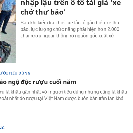
nhập lậu trên ô tô tải giả 'xe
chở thư báo'
Sau khi kiểm tra chiếc xe tải có gắn biển xe thư
báo, lực lượng chức năng phát hiện hơn 2.000
chai rượu ngoại không rõ nguồn gốc xuất xứ.
ƯỜI TIÊU DÙNG
áo ngộ độc rượu cuối năm
ợu là khâu gần nhất với người tiêu dùng nhưng cũng là khâu
soát nhất do rượu tại Việt Nam được buôn bán tràn lan khá
NG