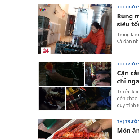
THỊ TRƯỜ
Rùng m
siêu tố
Trong kho
và dán nh
THỊ TRƯỜ
Cận cả
chỉ ng
Trước khi
đón chào 
quy trình 
THỊ TRƯỜ
Món ăn