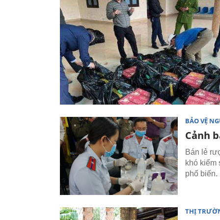
BẢO VỆ NG
Cảnh b
Bán lẻ rư
khó kiểm 
phổ biến.
THỊ TRƯỜ