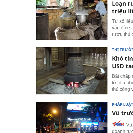
Loạn rư
triệu l
Từ số liệ
vào đời số
rượu thủ 
THỊ TRƯỜ
Khó tin
USD ta
Bất chấp 
tới địa p
thủ công v
PHÁP LUẬ
Vũ trư
Vũ 
doanh rượ