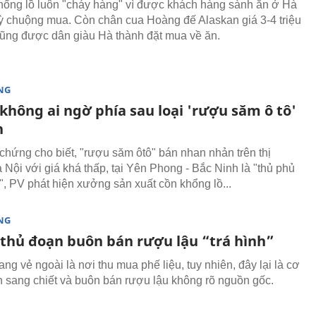
hổng lồ luôn "cháy hàng" vì được khách hàng sành ăn ở Hà
ỳ chuộng mua. Còn chân cua Hoàng đế Alaskan giá 3-4 triệu
ũng được dân giàu Hà thành đặt mua về ăn.
NG
không ai ngờ phía sau loại 'rượu săm ô tô'
n
chứng cho biết, "rượu săm ôtô" bán nhan nhản trên thị
 Nội với giá khá thấp, tại Yên Phong - Bắc Ninh là "thủ phủ
, PV phát hiện xưởng sản xuất cồn khổng lồ...
NG
i thủ đoạn buôn bán rượu lậu “trá hình”
g vẻ ngoài là nơi thu mua phế liệu, tuy nhiên, đây lại là cơ
 sang chiết và buôn bán rượu lậu không rõ nguồn gốc.