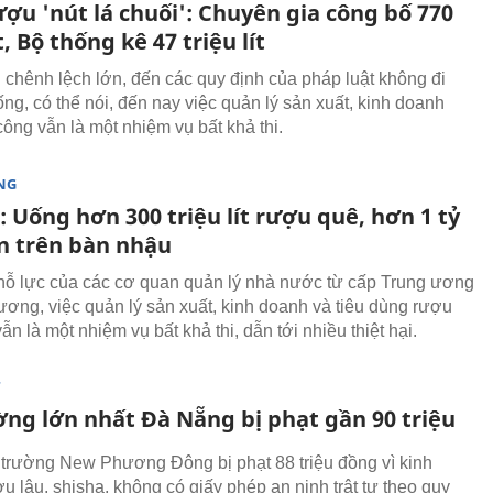
ợu 'nút lá chuối': Chuyên gia công bố 770
ít, Bộ thống kê 47 triệu lít
u chênh lệch lớn, đến các quy định của pháp luật không đi
ng, có thể nói, đến nay việc quản lý sản xuất, kinh doanh
công vẫn là một nhiệm vụ bất khả thi.
NG
: Uống hơn 300 triệu lít rượu quê, hơn 1 tỷ
n trên bàn nhậu
nỗ lực của các cơ quan quản lý nhà nước từ cấp Trung ương
hương, việc quản lý sản xuất, kinh doanh và tiêu dùng rượu
ẫn là một nhiệm vụ bất khả thi, dẫn tới nhiều thiệt hại.
T
ờng lớn nhất Đà Nẵng bị phạt gần 90 triệu
trường New Phương Đông bị phạt 88 triệu đồng vì kinh
u lậu, shisha, không có giấy phép an ninh trật tự theo quy