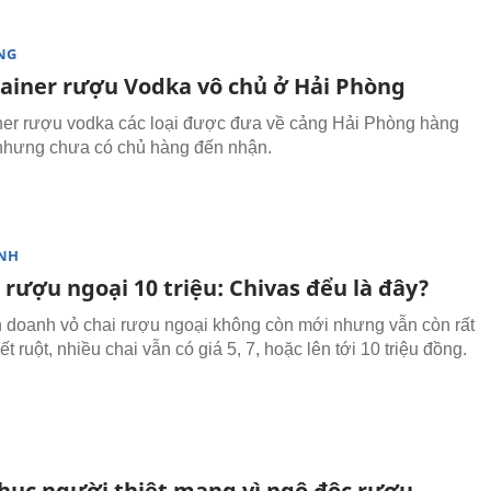
NG
tainer rượu Vodka vô chủ ở Hải Phòng
ner rượu vodka các loại được đưa về cảng Hải Phòng hàng
nhưng chưa có chủ hàng đến nhận.
NH
 rượu ngoại 10 triệu: Chivas đểu là đây?
 doanh vỏ chai rượu ngoại không còn mới nhưng vẫn còn rất
t ruột, nhiều chai vẫn có giá 5, 7, hoặc lên tới 10 triệu đồng.
hục người thiệt mạng vì ngộ độc rượu