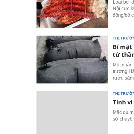
Loại bơ k
Nội cực k
đồng/bộ c
THỊ TRƯỜ
Bí mật 
tử thầ
Một nhân 
trường Hà
rượu săm"
THỊ TRƯỜ
Tinh v
Mặc dù man
sở chuyên