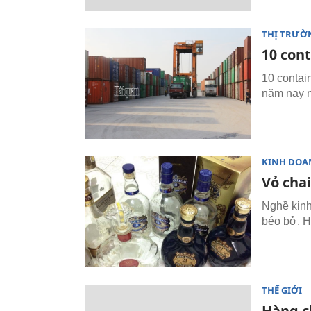
THỊ TRƯỜ
10 con
10 contai
năm nay 
KINH DOA
Vỏ chai
Nghề kinh
béo bở. Hế
THẾ GIỚI
Hàng c