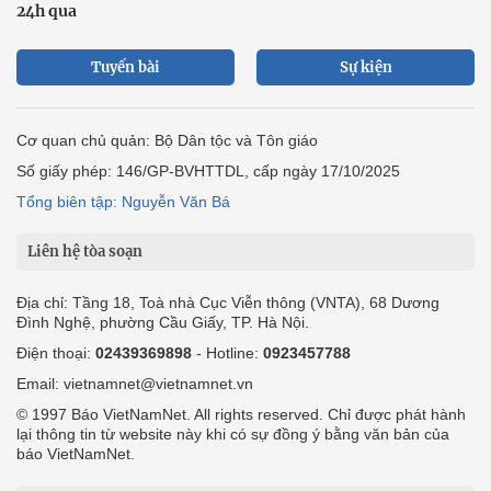
24h qua
Tuyến bài
Sự kiện
Cơ quan chủ quản: Bộ Dân tộc và Tôn giáo
Số giấy phép: 146/GP-BVHTTDL, cấp ngày 17/10/2025
Tổng biên tập: Nguyễn Văn Bá
Liên hệ tòa soạn
Địa chỉ: Tầng 18, Toà nhà Cục Viễn thông (VNTA), 68 Dương
Đình Nghệ, phường Cầu Giấy, TP. Hà Nội.
Điện thoại:
02439369898
- Hotline:
0923457788
Email: vietnamnet@vietnamnet.vn
© 1997 Báo VietNamNet. All rights reserved. Chỉ được phát hành
lại thông tin từ website này khi có sự đồng ý bằng văn bản của
báo VietNamNet.