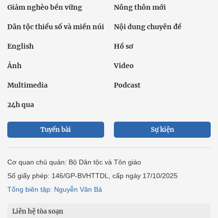
Giảm nghèo bền vững
Nông thôn mới
Dân tộc thiểu số và miền núi
Nội dung chuyên đề
English
Hồ sơ
Ảnh
Video
Multimedia
Podcast
24h qua
Tuyến bài
Sự kiện
Cơ quan chủ quản: Bộ Dân tộc và Tôn giáo
Số giấy phép: 146/GP-BVHTTDL, cấp ngày 17/10/2025
Tổng biên tập: Nguyễn Văn Bá
Liên hệ tòa soạn