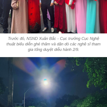
Trước đó, NSND Xuân Bắc - Cục trưởng Cục Nghệ
thuật biểu diễn ghé thăm và dặn dò các nghệ sĩ tham
gia tổng duyệt diễu hành 2/9.