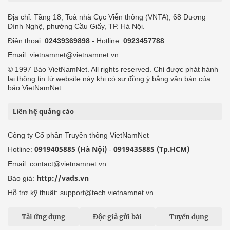
Địa chỉ: Tầng 18, Toà nhà Cục Viễn thông (VNTA), 68 Dương
Đình Nghệ, phường Cầu Giấy, TP. Hà Nội.
Điện thoại:
02439369898
- Hotline:
0923457788
Email: vietnamnet@vietnamnet.vn
© 1997 Báo VietNamNet. All rights reserved. Chỉ được phát hành
lại thông tin từ website này khi có sự đồng ý bằng văn bản của
báo VietNamNet.
Liên hệ quảng cáo
Công ty Cổ phần Truyền thông VietNamNet
0919405885 (Hà Nội)
0919435885 (Tp.HCM)
Hotline:
-
Email: contact@vietnamnet.vn
http://vads.vn
Báo giá:
Hỗ trợ kỹ thuật: support@tech.vietnamnet.vn
Tải ứng dụng
Độc giả gửi bài
Tuyển dụng