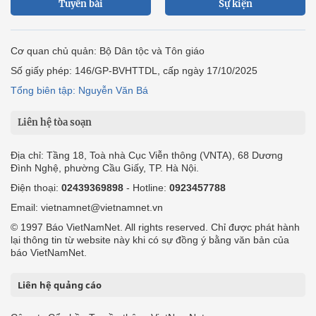
Tuyến bài
Sự kiện
Cơ quan chủ quản: Bộ Dân tộc và Tôn giáo
Số giấy phép: 146/GP-BVHTTDL, cấp ngày 17/10/2025
Tổng biên tập: Nguyễn Văn Bá
Liên hệ tòa soạn
Địa chỉ: Tầng 18, Toà nhà Cục Viễn thông (VNTA), 68 Dương
Đình Nghệ, phường Cầu Giấy, TP. Hà Nội.
Điện thoại:
02439369898
- Hotline:
0923457788
Email: vietnamnet@vietnamnet.vn
© 1997 Báo VietNamNet. All rights reserved. Chỉ được phát hành
lại thông tin từ website này khi có sự đồng ý bằng văn bản của
báo VietNamNet.
Liên hệ quảng cáo