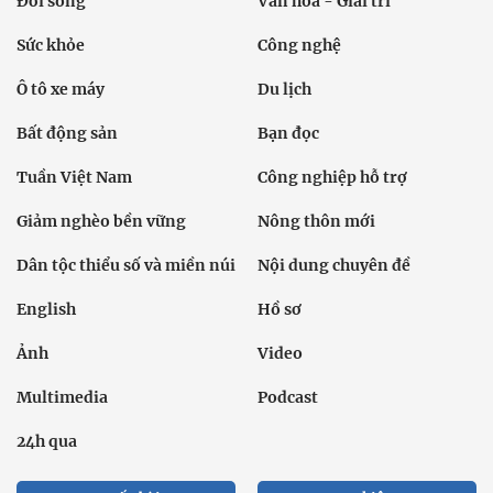
Đời sống
Văn hóa - Giải trí
Sức khỏe
Công nghệ
Ô tô xe máy
Du lịch
Bất động sản
Bạn đọc
Tuần Việt Nam
Công nghiệp hỗ trợ
Giảm nghèo bền vững
Nông thôn mới
Dân tộc thiểu số và miền núi
Nội dung chuyên đề
English
Hồ sơ
Ảnh
Video
Multimedia
Podcast
24h qua