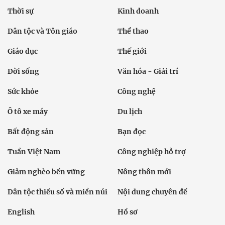
Thời sự
Kinh doanh
Dân tộc và Tôn giáo
Thể thao
Giáo dục
Thế giới
Đời sống
Văn hóa - Giải trí
Sức khỏe
Công nghệ
Ô tô xe máy
Du lịch
Bất động sản
Bạn đọc
Tuần Việt Nam
Công nghiệp hỗ trợ
Giảm nghèo bền vững
Nông thôn mới
Dân tộc thiểu số và miền núi
Nội dung chuyên đề
English
Hồ sơ