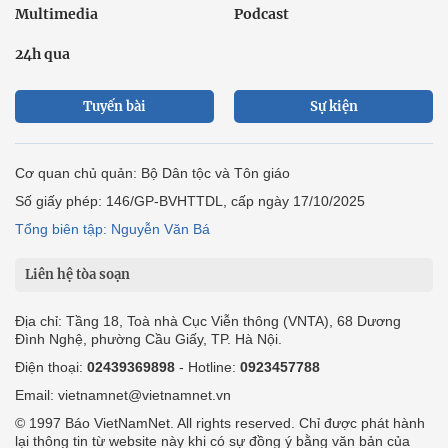
Multimedia
Podcast
24h qua
Tuyến bài
Sự kiện
Cơ quan chủ quản: Bộ Dân tộc và Tôn giáo
Số giấy phép: 146/GP-BVHTTDL, cấp ngày 17/10/2025
Tổng biên tập: Nguyễn Văn Bá
Liên hệ tòa soạn
Địa chỉ: Tầng 18, Toà nhà Cục Viễn thông (VNTA), 68 Dương
Đình Nghệ, phường Cầu Giấy, TP. Hà Nội.
Điện thoại:
02439369898
- Hotline:
0923457788
Email: vietnamnet@vietnamnet.vn
© 1997 Báo VietNamNet. All rights reserved. Chỉ được phát hành
lại thông tin từ website này khi có sự đồng ý bằng văn bản của