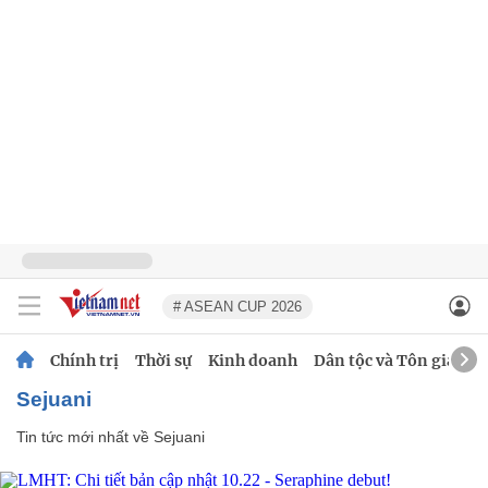
# ASEAN CUP 2026
Chính trị
Thời sự
Kinh doanh
Dân tộc và Tôn giáo
Sejuani
Tin tức mới nhất về
Sejuani