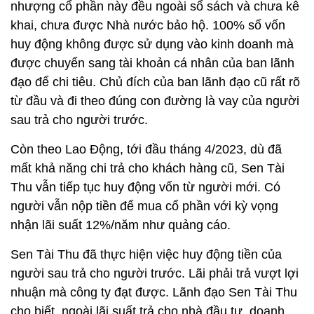
nhượng cổ phần này đều ngoài sổ sách và chưa kê
khai, chưa được Nhà nước bảo hộ. 100% số vốn
huy động không được sử dụng vào kinh doanh mà
được chuyển sang tài khoản cá nhân của ban lãnh
đạo để chi tiêu. Chủ đích của ban lãnh đạo cũ rất rõ
từ đầu và đi theo đúng con đường là vay của người
sau trả cho người trước.
Còn theo Lao Động, tới đầu tháng 4/2023, dù đã
mất khả năng chi trả cho khách hàng cũ, Sen Tài
Thu vẫn tiếp tục huy động vốn từ người mới. Có
người vẫn nộp tiền để mua cổ phần với kỳ vọng
nhận lãi suất 12%/năm như quảng cáo.
Sen Tài Thu đã thực hiện việc huy động tiền của
người sau trả cho người trước. Lãi phải trả vượt lợi
nhuận mà công ty đạt được. Lãnh đạo Sen Tài Thu
cho biết, ngoài lãi suất trả cho nhà đầu tư, doanh