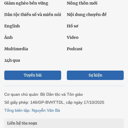
Giảm nghèo bền vững
Nông thôn mới
Dân tộc thiểu số và miền núi
Nội dung chuyên đề
English
Hồ sơ
Ảnh
Video
Multimedia
Podcast
24h qua
Tuyến bài
Sự kiện
Cơ quan chủ quản: Bộ Dân tộc và Tôn giáo
Số giấy phép: 146/GP-BVHTTDL, cấp ngày 17/10/2025
Tổng biên tập: Nguyễn Văn Bá
Liên hệ tòa soạn