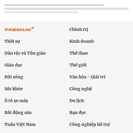
Chính trị
Thời sự
Kinh doanh
Dân tộc và Tôn giáo
Thể thao
Giáo dục
Thế giới
Đời sống
Văn hóa - Giải trí
Sức khỏe
Công nghệ
Ô tô xe máy
Du lịch
Bất động sản
Bạn đọc
Tuần Việt Nam
Công nghiệp hỗ trợ