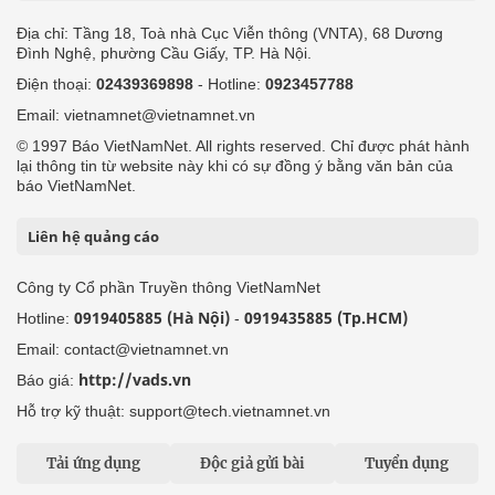
Địa chỉ: Tầng 18, Toà nhà Cục Viễn thông (VNTA), 68 Dương
Đình Nghệ, phường Cầu Giấy, TP. Hà Nội.
Điện thoại:
02439369898
- Hotline:
0923457788
Email: vietnamnet@vietnamnet.vn
© 1997 Báo VietNamNet. All rights reserved. Chỉ được phát hành
lại thông tin từ website này khi có sự đồng ý bằng văn bản của
báo VietNamNet.
Liên hệ quảng cáo
Công ty Cổ phần Truyền thông VietNamNet
0919405885 (Hà Nội)
0919435885 (Tp.HCM)
Hotline:
-
Email: contact@vietnamnet.vn
http://vads.vn
Báo giá:
Hỗ trợ kỹ thuật: support@tech.vietnamnet.vn
Tải ứng dụng
Độc giả gửi bài
Tuyển dụng