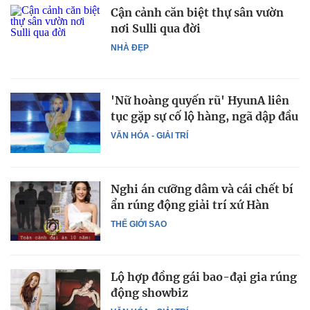
Cận cảnh căn biệt thự sân vườn
nơi Sulli qua đời
NHÀ ĐẸP
'Nữ hoàng quyến rũ' HyunA liên
tục gặp sự cố lộ hàng, ngã dập đầu
VĂN HÓA - GIẢI TRÍ
Nghi án cưỡng dâm và cái chết bí
ẩn rúng động giải trí xứ Hàn
THẾ GIỚI SAO
Lộ hợp đồng gái bao-đại gia rúng
động showbiz