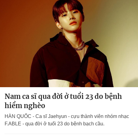
Nam ca sĩ qua đời ở tuổi 23 do bệnh
hiểm nghèo
HÀN QUỐC - Ca sĩ Jaehyun - cựu thành viên nhóm nhạc
F.ABLE - qua đời ở tuổi 23 do bệnh bạch cầu.