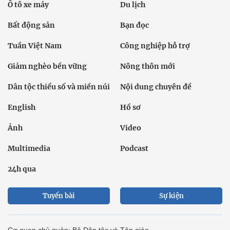
Ô tô xe máy
Du lịch
Bất động sản
Bạn đọc
Tuần Việt Nam
Công nghiệp hỗ trợ
Giảm nghèo bền vững
Nông thôn mới
Dân tộc thiểu số và miền núi
Nội dung chuyên đề
English
Hồ sơ
Ảnh
Video
Multimedia
Podcast
24h qua
Tuyến bài
Sự kiện
Cơ quan chủ quản: Bộ Dân tộc và Tôn giáo