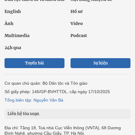
English
Hồ sơ
Ảnh
Video
Multimedia
Podcast
24h qua
Tuyến bài
Sự kiện
Cơ quan chủ quản: Bộ Dân tộc và Tôn giáo
Số giấy phép: 146/GP-BVHTTDL, cấp ngày 17/10/2025
Tổng biên tập: Nguyễn Văn Bá
Liên hệ tòa soạn
Địa chỉ: Tầng 18, Toà nhà Cục Viễn thông (VNTA), 68 Dương
Đình Nghệ, phường Cầu Giấy, TP. Hà Nội.