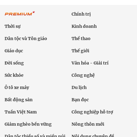
Chính trị
Thời sự
Kinh doanh
Dân tộc và Tôn giáo
Thể thao
Giáo dục
Thế giới
Đời sống
Văn hóa - Giải trí
Sức khỏe
Công nghệ
Ô tô xe máy
Du lịch
Bất động sản
Bạn đọc
Tuần Việt Nam
Công nghiệp hỗ trợ
Giảm nghèo bền vững
Nông thôn mới
Dân tộc thiểu số và miền núi
Nội dung chuyên đề