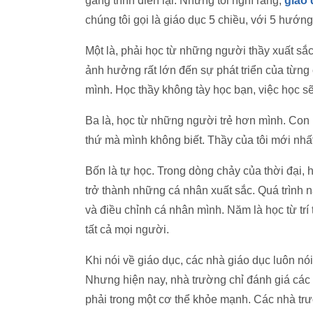
gắng trình diễn lại. Nhưng tôi nghĩ rằng,
giáo
chúng tôi gọi là giáo dục 5 chiều, với 5 hướn
Một là, phải học từ những người thầy xuất sắ
ảnh hưởng rất lớn đến sự phát triển của từng
mình. Học thầy không tày học bạn, việc học s
Ba là, học từ những người trẻ hơn mình. Con 
thứ mà mình không biết. Thầy của tôi mới nhất c
Bốn là tự học. Trong dòng chảy của thời đại, 
trở thành những cá nhân xuất sắc. Quá trình n
và điều chỉnh cá nhân mình. Năm là học từ trí 
tất cả mọi người.
Khi nói về giáo dục, các nhà giáo dục luôn nói
Nhưng hiện nay, nhà trường chỉ đánh giá các 
phải trong một cơ thể khỏe mạnh. Các nhà trườ