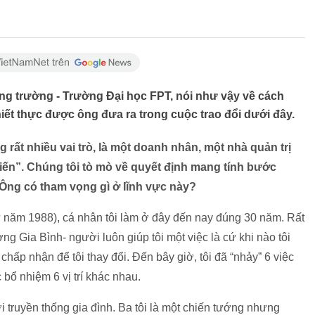
g trường - Trường Đại học FPT, nói như vậy về cách
thiết thực được ông đưa ra trong cuộc trao đổi dưới đây.
 rất nhiều vai trò, là một doanh nhân, một nhà quản trị
 Tiến”. Chúng tôi tò mò về quyết định mang tính bước
 Ông có tham vọng gì ở lĩnh vực này?
ừ năm 1988), cá nhân tôi làm ở đây đến nay đúng 30 năm. Rất
ng Gia Bình- người luôn giúp tôi một việc là cứ khi nào tôi
hấp nhận để tôi thay đổi. Đến bây giờ, tôi đã “nhảy” 6 việc
bổ nhiệm 6 vị trí khác nhau.
 truyền thống gia đình. Ba tôi là một chiến tướng nhưng