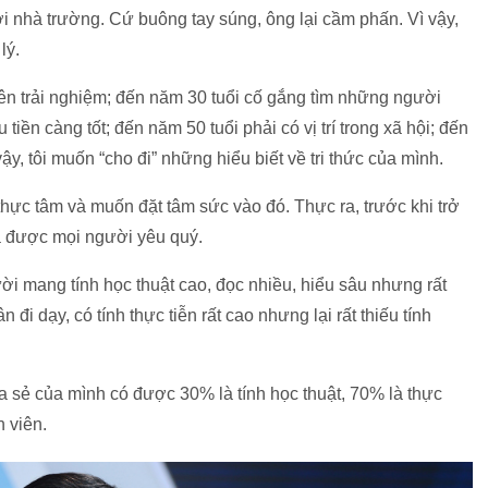
i nhà trường. Cứ buông tay súng, ông lại cầm phấn. Vì vậy,
lý.
nên trải nghiệm; đến năm 30 tuổi cố gắng tìm những người
 tiền càng tốt; đến năm 50 tuổi phải có vị trí trong xã hội; đến
ậy, tôi muốn “cho đi” những hiểu biết về tri thức của mình.
, thực tâm và muốn đặt tâm sức vào đó. Thực ra, trước khi trở
 và được mọi người yêu quý.
ời mang tính học thuật cao, đọc nhiều, hiểu sâu nhưng rất
 đi dạy, có tính thực tiễn rất cao nhưng lại rất thiếu tính
ia sẻ của mình có được 30% là tính học thuật, 70% là thực
 viên.