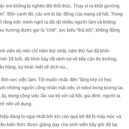
Các em không bị nghèo đói thôi thúc. Thay vì ra khỏi giường
àm”. Bên cạnh đó, các em bị tác động của mạng xã hội. Trong
ĩ rằng việc mình nghĩ ra đã rất nhiều người làm và không
u hướng được gọi là “chill”, tức kiểu “thả trôi”, không động
inh viên dù mới chỉ năm thứ nhất, năm thứ hai đã khởi
 18 tuổi, đã trình bày rất rành rọt về tiếp cận thị trường,
án hàng, sự khác biệt về dịch vụ...
 lĩnh vực việc làm. Tôi muốn nhắc đến “tầng lớp có học
với những người công nhân mất việc vì robot trong tương lai,
 ấy, trong công việc lẫn vai trò với xã hội, gia đình, người ta
trở nên vô dụng.
iệp đáng lo ngại nhất bởi khi còn quá trẻ đã bị máy móc và
hiều kiến thức được giảng dạy cho sinh viên bây giờ đã lạc