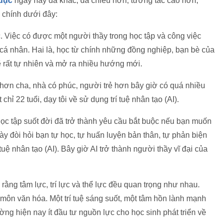
 dục
ngày nay đã khác, đa chiều hơn, tương tác cao hơn,
g chính dưới đây:
c. Việc có được một người thầy trong học tập và công việc
 cá nhân. Hai là, học từ chính những đồng nghiệp, bạn bè của
ẽ rất tự nhiên và mở ra nhiều hướng mới.
hơn cha, nhà có phúc, người trẻ hơn bây giờ có quá nhiều
hỉ 22 tuổi, dạy tôi về sử dụng trí tuệ nhân tạo (AI).
học tập suốt đời đã trở thành yêu cầu bắt buộc nếu bạn muốn
ày đòi hỏi bạn tự học, tự huấn luyện bản thân, tự phản biện
tuệ nhân tạo (AI). Bây giờ AI trở thành người thầy vĩ đại của
 rằng tâm lực, trí lực và thể lực đều quan trọng như nhau.
môn văn hóa. Một trí tuệ sáng suốt, một tâm hồn lành mạnh
ng hiện nay ít đầu tư nguồn lực cho học sinh phát triển về