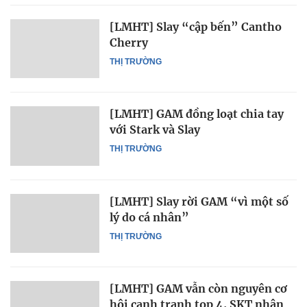
[LMHT] Slay “cập bến” Cantho
Cherry
THỊ TRƯỜNG
[LMHT] GAM đồng loạt chia tay
với Stark và Slay
THỊ TRƯỜNG
[LMHT] Slay rời GAM “vì một số
lý do cá nhân”
THỊ TRƯỜNG
[LMHT] GAM vẫn còn nguyên cơ
hội cạnh tranh top 4, SKT nhận