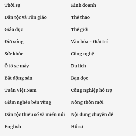
Thời sự
Kinh doanh
Dân tộc và Tôn giáo
Thể thao
Giáo dục
Thế giới
Đời sống
Văn hóa - Giải trí
Sức khỏe
Công nghệ
Ô tô xe máy
Du lịch
Bất động sản
Bạn đọc
Tuần Việt Nam
Công nghiệp hỗ trợ
Giảm nghèo bền vững
Nông thôn mới
Dân tộc thiểu số và miền núi
Nội dung chuyên đề
English
Hồ sơ