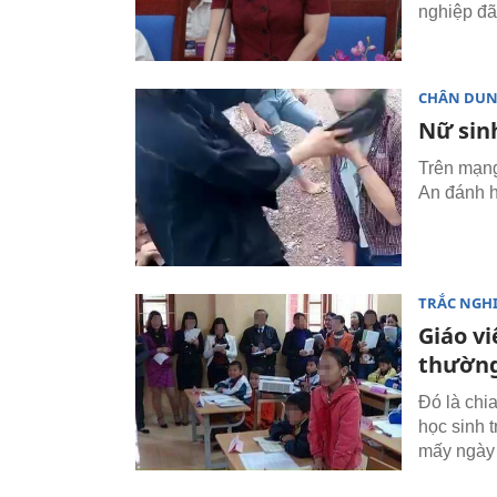
nghiệp đã
CHÂN DU
Nữ sin
Trên mạng
An đánh h
TRẮC NGH
Giáo vi
thường
Đó là chi
học sinh t
mấy ngày 