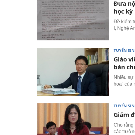
Đưa nộ
học kỳ
Đề kiểm 
I, Nghệ A
TUYỂN SI
Giáo vi
bàn ch
Nhiều sự 
hoa” của 
TUYỂN SI
Giám đ
Cho rằng 
các trườ