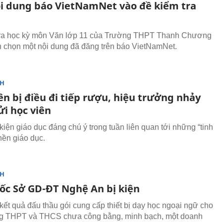
i dung báo VietNamNet vào đề kiểm tra
tra học kỳ môn Văn lớp 11 của Trường THPT Thanh Chương
n chọn một nội dung đã đăng trên báo VietNamNet.
NH
ên bị điều đi tiếp rượu, hiệu trưởng nhảy
ửi học viên
kiện giáo dục đáng chú ý trong tuần liên quan tới những “tinh
nền giáo dục.
NH
ốc Sở GD-ĐT Nghệ An bị kiện
kết quả đấu thầu gói cung cấp thiết bị dạy học ngoại ngữ cho
ng THPT và THCS chưa công bằng, minh bạch, một doanh