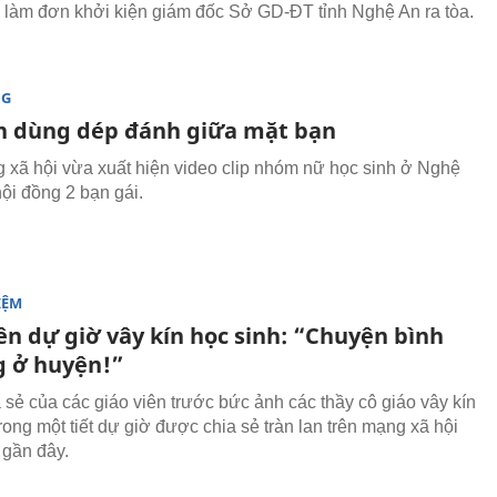
 làm đơn khởi kiện giám đốc Sở GD-ĐT tỉnh Nghệ An ra tòa.
NG
h dùng dép đánh giữa mặt bạn
 xã hội vừa xuất hiện video clip nhóm nữ học sinh ở Nghệ
ội đồng 2 bạn gái.
IỆM
ên dự giờ vây kín học sinh: “Chuyện bình
 ở huyện!”
a sẻ của các giáo viên trước bức ảnh các thầy cô giáo vây kín
rong một tiết dự giờ được chia sẻ tràn lan trên mạng xã hội
gần đây.